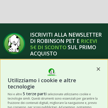
ISCRIVITI ALLA NEWSLETTER
DI ROBINSON PET E
RICEVI
5€ DI SCONTO
SUL PRIMO
ACQUISTO
Contin
Utilizziamo i cookie e altre
tecnologie
ISCRIVITI
5 terze parti
Noi e altre
selezionate utilizziamo cookie e
tecnologie simili. Questi strumenti sono essenziali per garantire la
Acconsento a ricevere newsletter,
fruizione dei contenuti digitali, migliorare la navigazione e, previo
aggiornamenti e offerte promozionali da
tuo consenso, per scopi pubblicitari. Ad esempio, potremmo