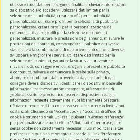
utilizzare i tuoi dati per le seguenti finalità: archiviare informazioni
Robinson Pet Shop tramite email.
*
su dispositivo e/o accedervi, utilizzare dati limitati per la
selezione della pubblicità, creare profili per la pubblicità
personalizzata, utilizzare profili per la selezione di pubblicità
personalizzata, creare profili per la personalizzazione dei
contenuti, utilizzare profili per la selezione di contenuti
personalizzati, misurare le prestazioni degli annunci, misurare le
prestazioni dei contenuti, comprendere il pubblico attraverso
ULTIMI POST
statistiche o la combinazione di dati provenienti da fonti diverse,
sviluppare e migliorare i servizi, utilizzare dati limitati per la
selezione dei contenuti, garantire la sicurezza, prevenire e
CATEGORIE
rilevare frodi, correggere errori, erogare e presentare pubblicità
e contenuto, salvare e comunicare le scelte sulla privacy,
abbinare e combinare dati provenienti da altre fonti di dati,
collegare diversi dispositivi, identificare i dispositivi in base alle
SHOP ONLINE
informazioni trasmesse automaticamente, utilizzare dati di
geolocalizzazione precisi, riconoscere i dispositivi in base a
informazioni richieste attivamente. Puoi liberamente prestare,
rifiutare o revocare il tuo consenso senza incorrere in limitazioni
CONTATTI
sostanziali. Cliccando su "Accetta cookie," acconsenti all'uso di
0543 096850
cookie e strumenti simili. Utilizza il pulsante "Gestisci Preferenze"
per personalizzare le tue scelte o "Rifiuta tutto" per proseguire
Contattaci
senza cookie non strettamente necessari. Puoi modificare le tue
preferenze in qualsiasi momento cliccando sul link "Preferenze
Cookie" in fondo alla pagina o sull'icona dello scudo in basso a