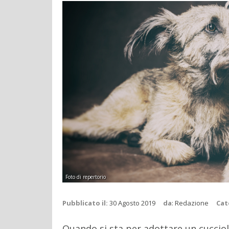
Foto di repertorio
Pubblicato il:
30 Agosto 2019
da
:
Redazione
Cat
Quando si sta per adottare un cucciol