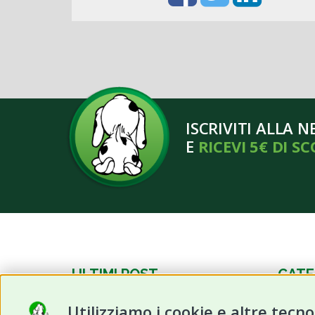
ISCRIVITI ALLA 
E
RICEVI 5€ DI S
ULTIMI POST
CATE
Utilizziamo i cookie e altre tecno
Frutta estiva per cani e gatti:
News