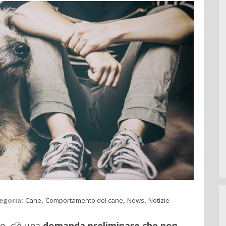
,
,
,
egoria:
Cane
Comportamento del cane
News
Notizie
o, c’è una
domanda preliminare che non