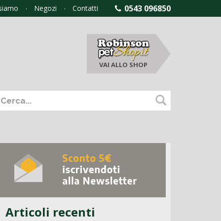
0543 096850
 siamo
Negozi
Contatti
VAI ALLO
SHOP
Articoli recenti