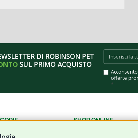
NEWSLETTER DI ROBINSON PET
CONTO
SUL PRIMO ACQUISTO
Acconsento 
offerte pro
*
GORIE
SHOP ONLINE
logie
Cane