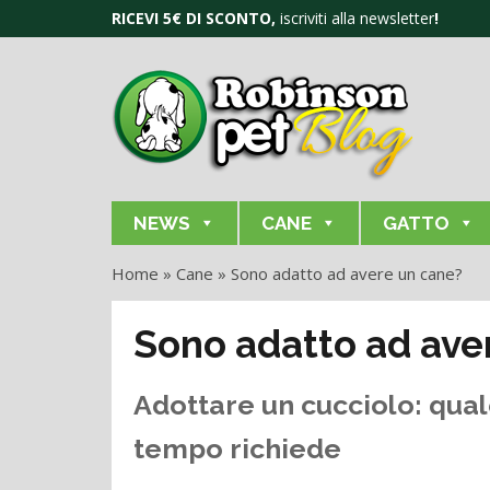
RICEVI 5€ DI SCONTO,
iscriviti alla newsletter
!
NEWS
CANE
GATTO
Home
»
Cane
»
Sono adatto ad avere un cane?
Sono adatto ad ave
Adottare un cucciolo: qua
tempo richiede