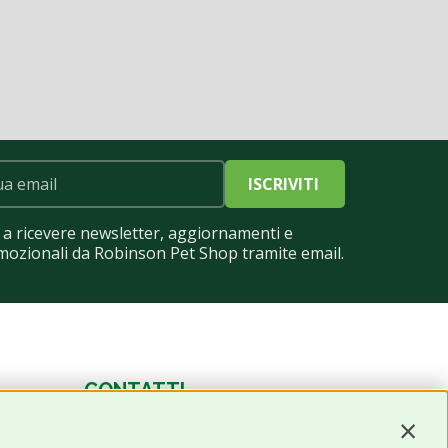
ISCRIVITI
a ricevere newsletter, aggiornamenti e
mozionali da Robinson Pet Shop tramite email.
CONTATTI
Contin
0543 096850