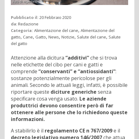
Foto di repertorio
Pubblicato il:
20 Febbraio 2020
da
:
Redazione
,
Categoria:
Alimentazione del cane
Alimentazione del
,
,
,
,
,
,
gatto
Cane
Gatto
News
Notizie
Salute del cane
Salute
del gatto
Attenzione alla dicitura
“additivi”
che si trova
nelle etichette del cibo per cani e gatti e
comprende
“conservanti” e “antiossidanti”
:
sostanze potenzialmente pericolose per gli
animali. Secondo le attuali leggi, infatti, è possibile
riportare queste
diciture generiche
senza
specificare cosa venga usato.
Le aziende
produttrici devono consentire però di far
ottenere alle persone che lo richiedono queste
informazioni.
A stabilirlo è il
regolamento CE n 767/2009
e il
decreto legislativo numero 146/2007
che attua