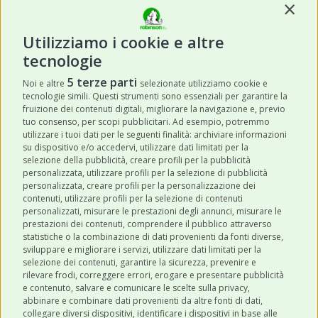
Contin
Utilizziamo i cookie e altre
tecnologie
ISCRIVITI
5 terze parti
Noi e altre
selezionate utilizziamo cookie e
tecnologie simili. Questi strumenti sono essenziali per garantire la
Acconsento a ricevere newsletter,
fruizione dei contenuti digitali, migliorare la navigazione e, previo
aggiornamenti e offerte promozionali da
tuo consenso, per scopi pubblicitari. Ad esempio, potremmo
utilizzare i tuoi dati per le seguenti finalità: archiviare informazioni
Robinson Pet Shop tramite email.
*
su dispositivo e/o accedervi, utilizzare dati limitati per la
selezione della pubblicità, creare profili per la pubblicità
personalizzata, utilizzare profili per la selezione di pubblicità
personalizzata, creare profili per la personalizzazione dei
contenuti, utilizzare profili per la selezione di contenuti
personalizzati, misurare le prestazioni degli annunci, misurare le
prestazioni dei contenuti, comprendere il pubblico attraverso
ULTIMI POST
statistiche o la combinazione di dati provenienti da fonti diverse,
sviluppare e migliorare i servizi, utilizzare dati limitati per la
selezione dei contenuti, garantire la sicurezza, prevenire e
CATEGORIE
rilevare frodi, correggere errori, erogare e presentare pubblicità
e contenuto, salvare e comunicare le scelte sulla privacy,
abbinare e combinare dati provenienti da altre fonti di dati,
collegare diversi dispositivi, identificare i dispositivi in base alle