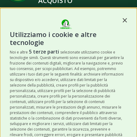
ACQUISTO
Contin
Utilizziamo i cookie e altre
tecnologie
ISCRIVITI
5 terze parti
Noi e altre
selezionate utilizziamo cookie e
tecnologie simili. Questi strumenti sono essenziali per garantire la
Acconsento a ricevere newsletter,
fruizione dei contenuti digitali, migliorare la navigazione e, previo
aggiornamenti e offerte promozionali da
tuo consenso, per scopi pubblicitari. Ad esempio, potremmo
utilizzare i tuoi dati per le seguenti finalità: archiviare informazioni
Robinson Pet Shop tramite email.
*
su dispositivo e/o accedervi, utilizzare dati limitati per la
selezione della pubblicità, creare profili per la pubblicità
personalizzata, utilizzare profili per la selezione di pubblicità
personalizzata, creare profili per la personalizzazione dei
contenuti, utilizzare profili per la selezione di contenuti
personalizzati, misurare le prestazioni degli annunci, misurare le
prestazioni dei contenuti, comprendere il pubblico attraverso
ULTIMI POST
statistiche o la combinazione di dati provenienti da fonti diverse,
sviluppare e migliorare i servizi, utilizzare dati limitati per la
selezione dei contenuti, garantire la sicurezza, prevenire e
CATEGORIE
rilevare frodi, correggere errori, erogare e presentare pubblicità