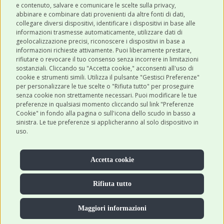
e contenuto, salvare e comunicare le scelte sulla privacy,
abbinare e combinare dati provenienti da altre fonti di dati,
collegare diversi dispositivi, identificare i dispositivi in base alle
SHOP ONLINE
informazioni trasmesse automaticamente, utilizzare dati di
geolocalizzazione precisi, riconoscere i dispositivi in base a
informazioni richieste attivamente. Puoi liberamente prestare,
rifiutare o revocare il tuo consenso senza incorrere in limitazioni
CONTATTI
sostanziali. Cliccando su "Accetta cookie," acconsenti all'uso di
0543 096850
cookie e strumenti simili. Utilizza il pulsante "Gestisci Preferenze"
per personalizzare le tue scelte o "Rifiuta tutto" per proseguire
Contattaci
senza cookie non strettamente necessari. Puoi modificare le tue
preferenze in qualsiasi momento cliccando sul link "Preferenze
Cookie" in fondo alla pagina o sull'icona dello scudo in basso a
sinistra. Le tue preferenze si applicheranno al solo dispositivo in
uso.
Accetta cookie
Rifiuta tutto
Maggiori informazioni
© 2026 Robinsonpetshop.it S.r.l