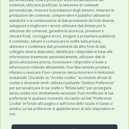
contenuti, utilizzare profili per la selezione di contenuti
personalizzati, misurare le prestazioni degli annunci, misurare le
prestazioni dei contenuti, comprendere il pubblico attraverso
ULTIMI POST
statistiche o la combinazione di dati provenienti da fonti diverse,
sviluppare e migliorare i servizi, utilizzare dati limitati per la
selezione dei contenuti, garantire la sicurezza, prevenire e
CATEGORIE
rilevare frodi, correggere errori, erogare e presentare pubblicità
e contenuto, salvare e comunicare le scelte sulla privacy,
abbinare e combinare dati provenienti da altre fonti di dati,
collegare diversi dispositivi, identificare i dispositivi in base alle
SHOP ONLINE
informazioni trasmesse automaticamente, utilizzare dati di
geolocalizzazione precisi, riconoscere i dispositivi in base a
informazioni richieste attivamente. Puoi liberamente prestare,
rifiutare o revocare il tuo consenso senza incorrere in limitazioni
CONTATTI
sostanziali. Cliccando su "Accetta cookie," acconsenti all'uso di
0543 096850
cookie e strumenti simili. Utilizza il pulsante "Gestisci Preferenze"
per personalizzare le tue scelte o "Rifiuta tutto" per proseguire
Contattaci
senza cookie non strettamente necessari. Puoi modificare le tue
preferenze in qualsiasi momento cliccando sul link "Preferenze
Cookie" in fondo alla pagina o sull'icona dello scudo in basso a
sinistra. Le tue preferenze si applicheranno al solo dispositivo in
uso.