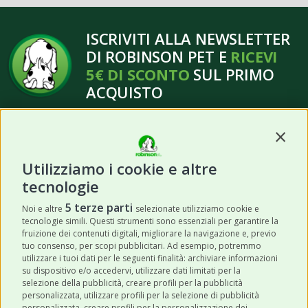
ISCRIVITI ALLA NEWSLETTER
DI ROBINSON PET E
RICEVI
5€ DI SCONTO
SUL PRIMO
ACQUISTO
Contin
Utilizziamo i cookie e altre
tecnologie
ISCRIVITI
5 terze parti
Noi e altre
selezionate utilizziamo cookie e
tecnologie simili. Questi strumenti sono essenziali per garantire la
Acconsento a ricevere newsletter,
fruizione dei contenuti digitali, migliorare la navigazione e, previo
aggiornamenti e offerte promozionali da
tuo consenso, per scopi pubblicitari. Ad esempio, potremmo
utilizzare i tuoi dati per le seguenti finalità: archiviare informazioni
Robinson Pet Shop tramite email.
*
su dispositivo e/o accedervi, utilizzare dati limitati per la
selezione della pubblicità, creare profili per la pubblicità
personalizzata, utilizzare profili per la selezione di pubblicità
personalizzata, creare profili per la personalizzazione dei