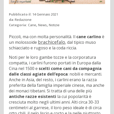
Foto di repertorio
Pubblicato il:
14 Gennaio 2021
da
:
Redazione
,
,
Categoria:
Cane
News
Notizie
Piccoli, ma con molta personalità. Il
cane carlino
è
brachicefalo
un molossoide
, dal tipico muso
schiacciato e rugoso e la coda riccia.
Noti per le loro gambe tozze e la corporatura
compatta, i carlini furono portati in Europa dalla
Cina nel 1500 e
scelti come cani da compagnia
dalle classi agiate dell’epoca
: nobili e mercanti.
Anche in Asia, del resto, i carlini erano la razza
preferita della famiglia imperiale cinese, ma anche
dei monaci tibetani. Si tratta di una delle più
antiche razze esistenti
la cui popolarità è
cresciuta molto negli ultimi anni. Alti circa 30-33
centimetri al garrese, il loro peso ideale è di circa
otto chili, il pelo liscio e corto e la pelle piuttosto