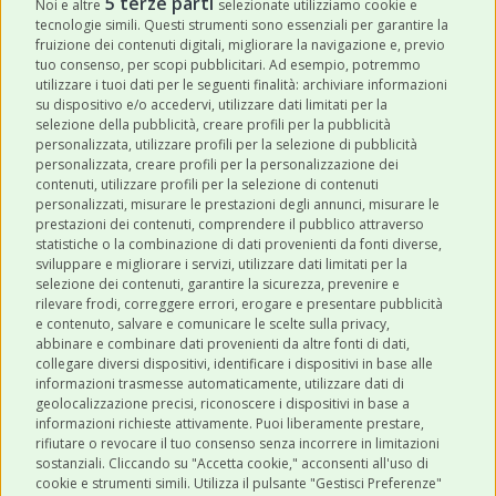
5 terze parti
Noi e altre
selezionate utilizziamo cookie e
tecnologie simili. Questi strumenti sono essenziali per garantire la
Acconsento a ricevere newsletter,
fruizione dei contenuti digitali, migliorare la navigazione e, previo
aggiornamenti e offerte promozionali da
tuo consenso, per scopi pubblicitari. Ad esempio, potremmo
utilizzare i tuoi dati per le seguenti finalità: archiviare informazioni
Robinson Pet Shop tramite email.
*
su dispositivo e/o accedervi, utilizzare dati limitati per la
selezione della pubblicità, creare profili per la pubblicità
personalizzata, utilizzare profili per la selezione di pubblicità
personalizzata, creare profili per la personalizzazione dei
contenuti, utilizzare profili per la selezione di contenuti
personalizzati, misurare le prestazioni degli annunci, misurare le
prestazioni dei contenuti, comprendere il pubblico attraverso
ULTIMI POST
statistiche o la combinazione di dati provenienti da fonti diverse,
sviluppare e migliorare i servizi, utilizzare dati limitati per la
selezione dei contenuti, garantire la sicurezza, prevenire e
CATEGORIE
rilevare frodi, correggere errori, erogare e presentare pubblicità
e contenuto, salvare e comunicare le scelte sulla privacy,
abbinare e combinare dati provenienti da altre fonti di dati,
collegare diversi dispositivi, identificare i dispositivi in base alle
SHOP ONLINE
informazioni trasmesse automaticamente, utilizzare dati di
geolocalizzazione precisi, riconoscere i dispositivi in base a
informazioni richieste attivamente. Puoi liberamente prestare,
rifiutare o revocare il tuo consenso senza incorrere in limitazioni
CONTATTI
sostanziali. Cliccando su "Accetta cookie," acconsenti all'uso di
0543 096850
cookie e strumenti simili. Utilizza il pulsante "Gestisci Preferenze"