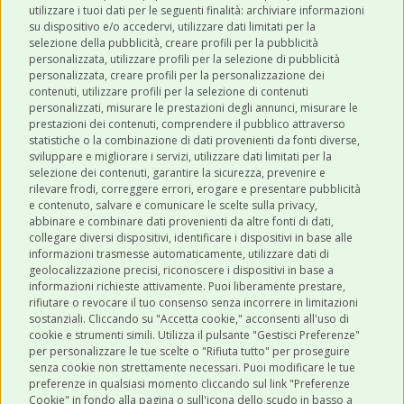
utilizzare i tuoi dati per le seguenti finalità: archiviare informazioni
Robinson Pet Shop tramite email.
*
su dispositivo e/o accedervi, utilizzare dati limitati per la
selezione della pubblicità, creare profili per la pubblicità
personalizzata, utilizzare profili per la selezione di pubblicità
personalizzata, creare profili per la personalizzazione dei
contenuti, utilizzare profili per la selezione di contenuti
personalizzati, misurare le prestazioni degli annunci, misurare le
prestazioni dei contenuti, comprendere il pubblico attraverso
ULTIMI POST
statistiche o la combinazione di dati provenienti da fonti diverse,
sviluppare e migliorare i servizi, utilizzare dati limitati per la
selezione dei contenuti, garantire la sicurezza, prevenire e
CATEGORIE
rilevare frodi, correggere errori, erogare e presentare pubblicità
e contenuto, salvare e comunicare le scelte sulla privacy,
abbinare e combinare dati provenienti da altre fonti di dati,
collegare diversi dispositivi, identificare i dispositivi in base alle
SHOP ONLINE
informazioni trasmesse automaticamente, utilizzare dati di
geolocalizzazione precisi, riconoscere i dispositivi in base a
informazioni richieste attivamente. Puoi liberamente prestare,
rifiutare o revocare il tuo consenso senza incorrere in limitazioni
CONTATTI
sostanziali. Cliccando su "Accetta cookie," acconsenti all'uso di
0543 096850
cookie e strumenti simili. Utilizza il pulsante "Gestisci Preferenze"
per personalizzare le tue scelte o "Rifiuta tutto" per proseguire
Contattaci
senza cookie non strettamente necessari. Puoi modificare le tue
preferenze in qualsiasi momento cliccando sul link "Preferenze
Cookie" in fondo alla pagina o sull'icona dello scudo in basso a