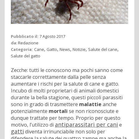
Foto di repertorio
Pubblicato il:
7 Agosto 2017
da
:
Redazione
,
,
,
,
,
Categoria:
Cane
Gatto
News
Notizie
Salute del cane
Salute del gatto
Zecche: tutti le conoscono ma pochi sanno come
staccarle correttamente dalla pelle senza
aumentare i rischi per la salute di cane e gatto.
Incubo di molti proprietari di animali domestici
durante la bella stagione, questi piccoli parassiti
sono in grado di trasmettere
malattie
anche
potenzialmente
mortali
se non riconosciute e
dunque trattate per tempo. Proprio per questo
antiparassitari per cani
motivo, l’utilizzo di
e
gatti
diventa irrinunciabile non solo per
difendere la salute dei quattro zampe ma anche la