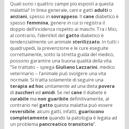
Quali sono i quattro zampe più esposti a questa
malattia? In linea generale, cani e gatti
adulti
o
anziani
, spesso in
sovrappeso
. Il
cane
diabetico è
spesso
femmina
, genere in cui si registra il
doppio dell’incidenza rispetto ai maschi. Tra i Mici,
al contrario, l’identikit del
gatto
diabetico è
tendenzialmente un animale
sterilizzato
. In tutti i
quadrupedi, la prevenzione e le cure eseguite
correttamente, sotto la stretta guida del medico,
possono garantire una buona qualità della vita.
“Se trattato – spiega
Giuliano Lazzarini
, medico
veterinario – l’animale può svolgere una vita
normale. Si tratta solamente di seguire una
terapia ad hoc
unitamente ad una dieta
povera
di
zuccheri
ed
amidi
. Se nel
cane
il diabete è
curabile
ma
non guaribile
definitivamente, al
contrario nel
gatto
questa malattia può essere
reversibile
: alcuni gatti, infatti,
guariscono
completamente
quando la patologia è legata ad
un problema
pancreatico
transitorio
”.