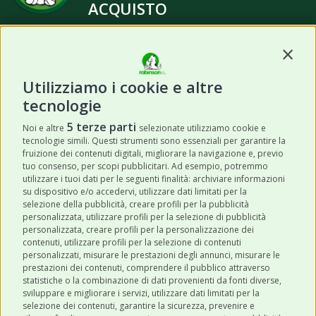
ACQUISTO
Contin
Utilizziamo i cookie e altre
tecnologie
ISCRIVITI
5 terze parti
Noi e altre
selezionate utilizziamo cookie e
tecnologie simili. Questi strumenti sono essenziali per garantire la
Acconsento a ricevere newsletter,
fruizione dei contenuti digitali, migliorare la navigazione e, previo
aggiornamenti e offerte promozionali da
tuo consenso, per scopi pubblicitari. Ad esempio, potremmo
utilizzare i tuoi dati per le seguenti finalità: archiviare informazioni
Robinson Pet Shop tramite email.
*
su dispositivo e/o accedervi, utilizzare dati limitati per la
selezione della pubblicità, creare profili per la pubblicità
personalizzata, utilizzare profili per la selezione di pubblicità
personalizzata, creare profili per la personalizzazione dei
contenuti, utilizzare profili per la selezione di contenuti
personalizzati, misurare le prestazioni degli annunci, misurare le
prestazioni dei contenuti, comprendere il pubblico attraverso
ULTIMI POST
statistiche o la combinazione di dati provenienti da fonti diverse,
sviluppare e migliorare i servizi, utilizzare dati limitati per la
selezione dei contenuti, garantire la sicurezza, prevenire e