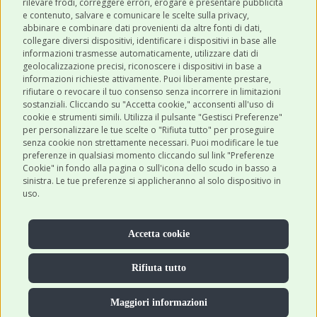
CATEGORIE
rilevare frodi, correggere errori, erogare e presentare pubblicità
e contenuto, salvare e comunicare le scelte sulla privacy,
abbinare e combinare dati provenienti da altre fonti di dati,
collegare diversi dispositivi, identificare i dispositivi in base alle
SHOP ONLINE
informazioni trasmesse automaticamente, utilizzare dati di
geolocalizzazione precisi, riconoscere i dispositivi in base a
informazioni richieste attivamente. Puoi liberamente prestare,
rifiutare o revocare il tuo consenso senza incorrere in limitazioni
CONTATTI
sostanziali. Cliccando su "Accetta cookie," acconsenti all'uso di
0543 096850
cookie e strumenti simili. Utilizza il pulsante "Gestisci Preferenze"
per personalizzare le tue scelte o "Rifiuta tutto" per proseguire
Contattaci
senza cookie non strettamente necessari. Puoi modificare le tue
preferenze in qualsiasi momento cliccando sul link "Preferenze
Cookie" in fondo alla pagina o sull'icona dello scudo in basso a
sinistra. Le tue preferenze si applicheranno al solo dispositivo in
uso.
Accetta cookie
Rifiuta tutto
Maggiori informazioni
© 2026 Robinsonpetshop.it S.r.l