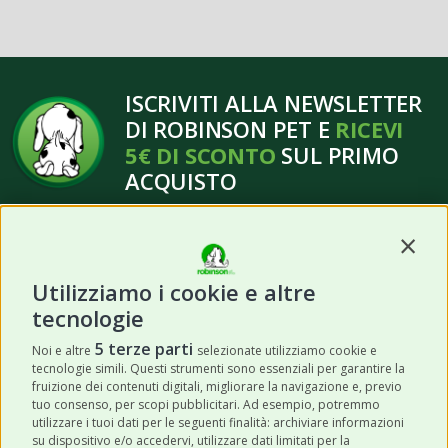
ISCRIVITI ALLA NEWSLETTER
DI ROBINSON PET E
RICEVI
5€ DI SCONTO
SUL PRIMO
ACQUISTO
Contin
Utilizziamo i cookie e altre
tecnologie
ISCRIVITI
5 terze parti
Noi e altre
selezionate utilizziamo cookie e
tecnologie simili. Questi strumenti sono essenziali per garantire la
Acconsento a ricevere newsletter,
fruizione dei contenuti digitali, migliorare la navigazione e, previo
aggiornamenti e offerte promozionali da
tuo consenso, per scopi pubblicitari. Ad esempio, potremmo
utilizzare i tuoi dati per le seguenti finalità: archiviare informazioni
Robinson Pet Shop tramite email.
*
su dispositivo e/o accedervi, utilizzare dati limitati per la