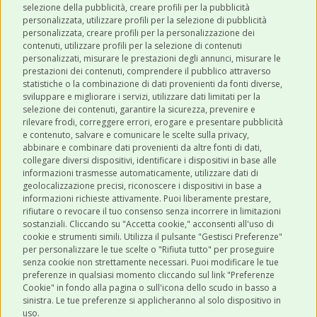
selezione della pubblicità, creare profili per la pubblicità
personalizzata, utilizzare profili per la selezione di pubblicità
personalizzata, creare profili per la personalizzazione dei
contenuti, utilizzare profili per la selezione di contenuti
personalizzati, misurare le prestazioni degli annunci, misurare le
prestazioni dei contenuti, comprendere il pubblico attraverso
ULTIMI POST
statistiche o la combinazione di dati provenienti da fonti diverse,
sviluppare e migliorare i servizi, utilizzare dati limitati per la
selezione dei contenuti, garantire la sicurezza, prevenire e
CATEGORIE
rilevare frodi, correggere errori, erogare e presentare pubblicità
e contenuto, salvare e comunicare le scelte sulla privacy,
abbinare e combinare dati provenienti da altre fonti di dati,
collegare diversi dispositivi, identificare i dispositivi in base alle
SHOP ONLINE
informazioni trasmesse automaticamente, utilizzare dati di
geolocalizzazione precisi, riconoscere i dispositivi in base a
informazioni richieste attivamente. Puoi liberamente prestare,
rifiutare o revocare il tuo consenso senza incorrere in limitazioni
CONTATTI
sostanziali. Cliccando su "Accetta cookie," acconsenti all'uso di
0543 096850
cookie e strumenti simili. Utilizza il pulsante "Gestisci Preferenze"
per personalizzare le tue scelte o "Rifiuta tutto" per proseguire
Contattaci
senza cookie non strettamente necessari. Puoi modificare le tue
preferenze in qualsiasi momento cliccando sul link "Preferenze
Cookie" in fondo alla pagina o sull'icona dello scudo in basso a
sinistra. Le tue preferenze si applicheranno al solo dispositivo in
uso.