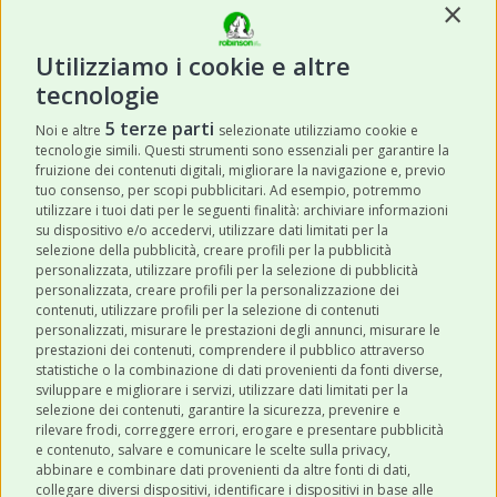
Contin
Utilizziamo i cookie e altre
tecnologie
ISCRIVITI
5 terze parti
Noi e altre
selezionate utilizziamo cookie e
tecnologie simili. Questi strumenti sono essenziali per garantire la
Acconsento a ricevere newsletter,
fruizione dei contenuti digitali, migliorare la navigazione e, previo
aggiornamenti e offerte promozionali da
tuo consenso, per scopi pubblicitari. Ad esempio, potremmo
utilizzare i tuoi dati per le seguenti finalità: archiviare informazioni
Robinson Pet Shop tramite email.
*
su dispositivo e/o accedervi, utilizzare dati limitati per la
selezione della pubblicità, creare profili per la pubblicità
personalizzata, utilizzare profili per la selezione di pubblicità
personalizzata, creare profili per la personalizzazione dei
contenuti, utilizzare profili per la selezione di contenuti
personalizzati, misurare le prestazioni degli annunci, misurare le
prestazioni dei contenuti, comprendere il pubblico attraverso
ULTIMI POST
statistiche o la combinazione di dati provenienti da fonti diverse,
sviluppare e migliorare i servizi, utilizzare dati limitati per la
selezione dei contenuti, garantire la sicurezza, prevenire e
CATEGORIE
rilevare frodi, correggere errori, erogare e presentare pubblicità
e contenuto, salvare e comunicare le scelte sulla privacy,
abbinare e combinare dati provenienti da altre fonti di dati,
collegare diversi dispositivi, identificare i dispositivi in base alle