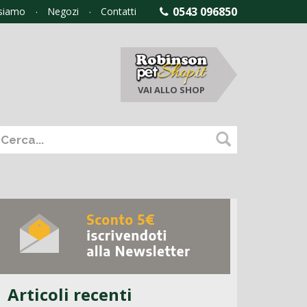
0543 096850
 siamo
Negozi
Contatti
VAI ALLO
SHOP
Articoli recenti