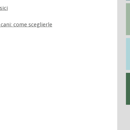
sici
cani: come sceglierle