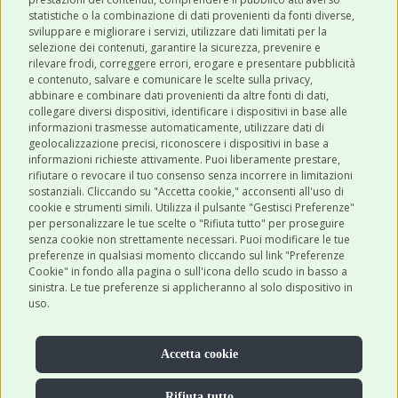
ULTIMI POST
statistiche o la combinazione di dati provenienti da fonti diverse,
sviluppare e migliorare i servizi, utilizzare dati limitati per la
selezione dei contenuti, garantire la sicurezza, prevenire e
CATEGORIE
rilevare frodi, correggere errori, erogare e presentare pubblicità
e contenuto, salvare e comunicare le scelte sulla privacy,
abbinare e combinare dati provenienti da altre fonti di dati,
collegare diversi dispositivi, identificare i dispositivi in base alle
SHOP ONLINE
informazioni trasmesse automaticamente, utilizzare dati di
geolocalizzazione precisi, riconoscere i dispositivi in base a
informazioni richieste attivamente. Puoi liberamente prestare,
rifiutare o revocare il tuo consenso senza incorrere in limitazioni
CONTATTI
sostanziali. Cliccando su "Accetta cookie," acconsenti all'uso di
0543 096850
cookie e strumenti simili. Utilizza il pulsante "Gestisci Preferenze"
per personalizzare le tue scelte o "Rifiuta tutto" per proseguire
Contattaci
senza cookie non strettamente necessari. Puoi modificare le tue
preferenze in qualsiasi momento cliccando sul link "Preferenze
Cookie" in fondo alla pagina o sull'icona dello scudo in basso a
sinistra. Le tue preferenze si applicheranno al solo dispositivo in
uso.
Accetta cookie
Rifiuta tutto