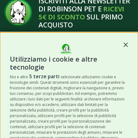
ISCRIVITI ALLA NEWSLETTER
DI ROBINSON PET E
RICEVI
5€ DI SCONTO
SUL PRIMO
ACQUISTO
Contin
Utilizziamo i cookie e altre
tecnologie
ISCRIVITI
5 terze parti
Noi e altre
selezionate utilizziamo cookie e
tecnologie simili. Questi strumenti sono essenziali per garantire la
Acconsento a ricevere newsletter,
fruizione dei contenuti digitali, migliorare la navigazione e, previo
aggiornamenti e offerte promozionali da
tuo consenso, per scopi pubblicitari. Ad esempio, potremmo
utilizzare i tuoi dati per le seguenti finalità: archiviare informazioni
Robinson Pet Shop tramite email.
*
su dispositivo e/o accedervi, utilizzare dati limitati per la
selezione della pubblicità, creare profili per la pubblicità
personalizzata, utilizzare profili per la selezione di pubblicità
personalizzata, creare profili per la personalizzazione dei
contenuti, utilizzare profili per la selezione di contenuti
personalizzati, misurare le prestazioni degli annunci, misurare le
prestazioni dei contenuti, comprendere il pubblico attraverso