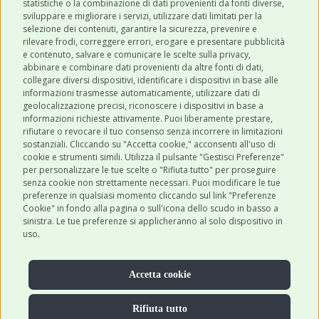
statistiche o la combinazione di dati provenienti da fonti diverse,
sviluppare e migliorare i servizi, utilizzare dati limitati per la
selezione dei contenuti, garantire la sicurezza, prevenire e
CATEGORIE
rilevare frodi, correggere errori, erogare e presentare pubblicità
e contenuto, salvare e comunicare le scelte sulla privacy,
abbinare e combinare dati provenienti da altre fonti di dati,
collegare diversi dispositivi, identificare i dispositivi in base alle
SHOP ONLINE
informazioni trasmesse automaticamente, utilizzare dati di
geolocalizzazione precisi, riconoscere i dispositivi in base a
informazioni richieste attivamente. Puoi liberamente prestare,
rifiutare o revocare il tuo consenso senza incorrere in limitazioni
CONTATTI
sostanziali. Cliccando su "Accetta cookie," acconsenti all'uso di
0543 096850
cookie e strumenti simili. Utilizza il pulsante "Gestisci Preferenze"
per personalizzare le tue scelte o "Rifiuta tutto" per proseguire
Contattaci
senza cookie non strettamente necessari. Puoi modificare le tue
preferenze in qualsiasi momento cliccando sul link "Preferenze
Cookie" in fondo alla pagina o sull'icona dello scudo in basso a
sinistra. Le tue preferenze si applicheranno al solo dispositivo in
uso.
Accetta cookie
Rifiuta tutto