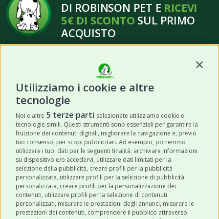
DI ROBINSON PET E
RICEVI
5€ DI SCONTO
SUL PRIMO
ACQUISTO
Contin
Utilizziamo i cookie e altre
tecnologie
ISCRIVITI
5 terze parti
Noi e altre
selezionate utilizziamo cookie e
tecnologie simili. Questi strumenti sono essenziali per garantire la
Acconsento a ricevere newsletter,
fruizione dei contenuti digitali, migliorare la navigazione e, previo
aggiornamenti e offerte promozionali da
tuo consenso, per scopi pubblicitari. Ad esempio, potremmo
utilizzare i tuoi dati per le seguenti finalità: archiviare informazioni
Robinson Pet Shop tramite email.
*
su dispositivo e/o accedervi, utilizzare dati limitati per la
selezione della pubblicità, creare profili per la pubblicità
personalizzata, utilizzare profili per la selezione di pubblicità
personalizzata, creare profili per la personalizzazione dei
contenuti, utilizzare profili per la selezione di contenuti
personalizzati, misurare le prestazioni degli annunci, misurare le
prestazioni dei contenuti, comprendere il pubblico attraverso
ULTIMI POST