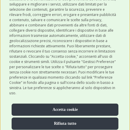
sviluppare e migliorare i servizi, utilizzare dati limitati per la
selezione dei contenuti, garantire la sicurezza, prevenire e
CATEGORIE
rilevare frodi, correggere errori, erogare e presentare pubblicità
e contenuto, salvare e comunicare le scelte sulla privacy,
abbinare e combinare dati provenienti da altre fonti di dati,
collegare diversi dispositivi, identificare i dispositivi in base alle
SHOP ONLINE
informazioni trasmesse automaticamente, utilizzare dati di
geolocalizzazione precisi, riconoscere i dispositivi in base a
informazioni richieste attivamente. Puoi liberamente prestare,
rifiutare o revocare il tuo consenso senza incorrere in limitazioni
CONTATTI
sostanziali. Cliccando su "Accetta cookie," acconsenti all'uso di
0543 096850
cookie e strumenti simili. Utilizza il pulsante "Gestisci Preferenze"
per personalizzare le tue scelte o "Rifiuta tutto" per proseguire
Contattaci
senza cookie non strettamente necessari. Puoi modificare le tue
preferenze in qualsiasi momento cliccando sul link "Preferenze
Cookie" in fondo alla pagina o sull'icona dello scudo in basso a
sinistra. Le tue preferenze si applicheranno al solo dispositivo in
uso.
Accetta cookie
Rifiuta tutto