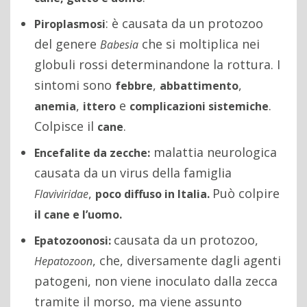
: è causata da un protozoo
Piroplasmosi
del genere
che si moltiplica nei
Babesia
globuli rossi determinandone la rottura. I
sintomi sono
,
,
febbre
abbattimento
,
e
.
anemia
ittero
complicazioni sistemiche
Colpisce il
.
cane
malattia neurologica
Encefalite da zecche:
causata da un virus della famiglia
,
Può colpire
Flaviviridae
poco diffuso in Italia.
il cane e l’uomo.
causata da un protozoo,
Epatozoonosi:
, che, diversamente dagli agenti
Hepatozoon
patogeni, non viene inoculato dalla zecca
tramite il morso, ma viene assunto