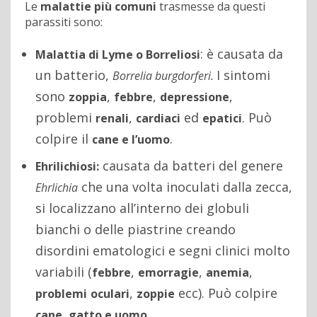
Le
malattie più comuni
trasmesse da questi
parassiti sono:
: è causata da
Malattia di Lyme o Borreliosi
un batterio,
I sintomi
Borrelia burgdorferi.
sono
,
,
,
zoppia
febbre
depressione
problemi
,
ed
. Può
renali
cardiaci
epatici
colpire il
.
cane e l’uomo
causata da batteri del genere
Ehrilichiosi:
che una volta inoculati dalla zecca,
Ehrlichia
si localizzano all’interno dei globuli
bianchi o delle piastrine creando
disordini ematologici e segni clinici molto
variabili (
,
,
,
febbre
emorragie
anemia
,
ecc). Può colpire
problemi
oculari
zoppie
.
cane, gatto e uomo