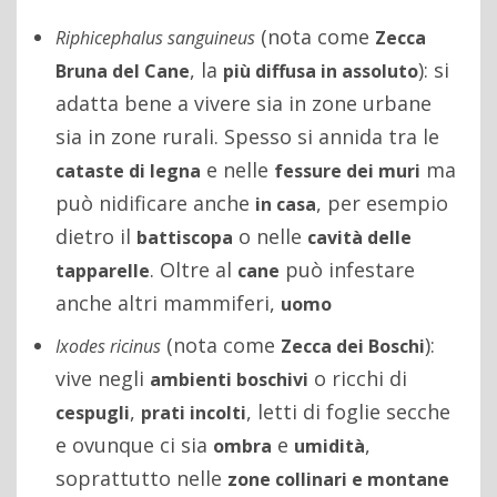
(nota come
Riphicephalus sanguineus
Zecca
, la
): si
Bruna del Cane
più diffusa in assoluto
adatta bene a vivere sia in zone urbane
sia in zone rurali. Spesso si annida tra le
e nelle
ma
cataste di legna
fessure dei muri
può nidificare anche
, per esempio
in casa
dietro il
o nelle
battiscopa
cavità delle
. Oltre al
può infestare
tapparelle
cane
anche altri mammiferi,
uomo
(nota come
):
Ixodes ricinus
Zecca dei Boschi
vive negli
o ricchi di
ambienti boschivi
,
, letti di foglie secche
cespugli
prati incolti
e ovunque ci sia
e
,
ombra
umidità
soprattutto nelle
zone collinari e montane