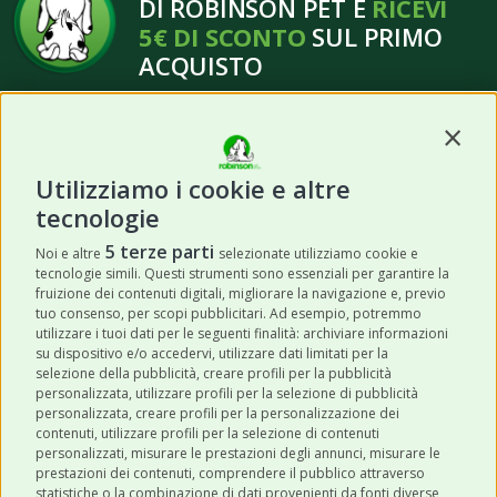
DI ROBINSON PET E
RICEVI
5€ DI SCONTO
SUL PRIMO
ACQUISTO
Contin
Utilizziamo i cookie e altre
tecnologie
ISCRIVITI
5 terze parti
Noi e altre
selezionate utilizziamo cookie e
tecnologie simili. Questi strumenti sono essenziali per garantire la
Acconsento a ricevere newsletter,
fruizione dei contenuti digitali, migliorare la navigazione e, previo
aggiornamenti e offerte promozionali da
tuo consenso, per scopi pubblicitari. Ad esempio, potremmo
utilizzare i tuoi dati per le seguenti finalità: archiviare informazioni
Robinson Pet Shop tramite email.
*
su dispositivo e/o accedervi, utilizzare dati limitati per la
selezione della pubblicità, creare profili per la pubblicità
personalizzata, utilizzare profili per la selezione di pubblicità
personalizzata, creare profili per la personalizzazione dei
contenuti, utilizzare profili per la selezione di contenuti
personalizzati, misurare le prestazioni degli annunci, misurare le
prestazioni dei contenuti, comprendere il pubblico attraverso
ULTIMI POST
statistiche o la combinazione di dati provenienti da fonti diverse,