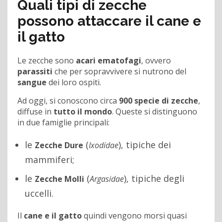
Quali tipi di zecche
possono attaccare il cane e
il gatto
Le zecche sono
acari ematofagi
, ovvero
parassiti
che per sopravvivere si nutrono del
sangue
dei loro ospiti.
Ad oggi, si conoscono circa
900 specie di zecche
,
diffuse in
tutto il mondo
. Queste si distinguono
in due famiglie principali:
le
(
), tipiche dei
Zecche Dure
Ixodidae
mammiferi;
le
(
), tipiche degli
Zecche Molli
Argasidae
uccelli.
Il
cane e il gatto
quindi vengono morsi quasi