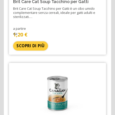
Brit Care Cat Soup Tacchino per Gatti
Brit Care Cat Soup Tacchino per Gatti è un cibo umido
complementare senza cereali, ideale per gatti adulti e
sterilizzati.…
a partire
1,20 €
da:
SCOPRI DI PIÙ