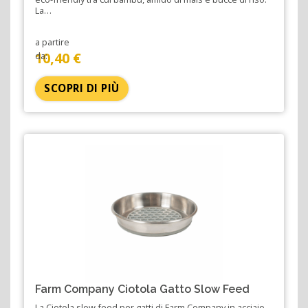
La…
a partire
10,40 €
da:
SCOPRI DI PIÙ
Farm Company Ciotola Gatto Slow Feed
La Ciotola slow feed per gatti di Farm Company in acciaio