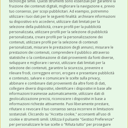
tecnologie simili. Questi strumenti sono essenziali per garantire la
Acconsento a ricevere newsletter,
fruizione dei contenuti digitali, migliorare la navigazione e, previo
aggiornamenti e offerte promozionali da
tuo consenso, per scopi pubblicitari. Ad esempio, potremmo
utilizzare i tuoi dati per le seguenti finalità: archiviare informazioni
Robinson Pet Shop tramite email.
*
su dispositivo e/o accedervi, utilizzare dati limitati per la
selezione della pubblicità, creare profili per la pubblicità
personalizzata, utilizzare profili per la selezione di pubblicità
personalizzata, creare profili per la personalizzazione dei
contenuti, utilizzare profili per la selezione di contenuti
personalizzati, misurare le prestazioni degli annunci, misurare le
prestazioni dei contenuti, comprendere il pubblico attraverso
ULTIMI POST
statistiche o la combinazione di dati provenienti da fonti diverse,
sviluppare e migliorare i servizi, utilizzare dati limitati per la
selezione dei contenuti, garantire la sicurezza, prevenire e
CATEGORIE
rilevare frodi, correggere errori, erogare e presentare pubblicità
e contenuto, salvare e comunicare le scelte sulla privacy,
abbinare e combinare dati provenienti da altre fonti di dati,
collegare diversi dispositivi, identificare i dispositivi in base alle
SHOP ONLINE
informazioni trasmesse automaticamente, utilizzare dati di
geolocalizzazione precisi, riconoscere i dispositivi in base a
informazioni richieste attivamente. Puoi liberamente prestare,
rifiutare o revocare il tuo consenso senza incorrere in limitazioni
CONTATTI
sostanziali. Cliccando su "Accetta cookie," acconsenti all'uso di
0543 096850
cookie e strumenti simili. Utilizza il pulsante "Gestisci Preferenze"
per personalizzare le tue scelte o "Rifiuta tutto" per proseguire