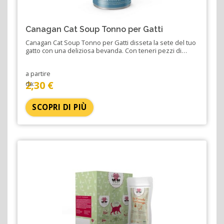
Canagan Cat Soup Tonno per Gatti
Canagan Cat Soup Tonno per Gatti disseta la sete del tuo
gatto con una deliziosa bevanda. Con teneri pezzi di…
a partire
2,30 €
da:
SCOPRI DI PIÙ