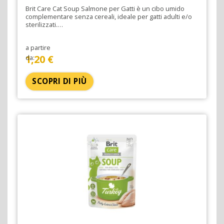
Brit Care Cat Soup Salmone per Gatti è un cibo umido
complementare senza cereali, ideale per gatti adulti e/o
sterilizzati.…
a partire
1,20 €
da:
SCOPRI DI PIÙ