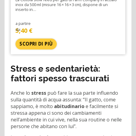
inox da 500 ml (misure 16 × 16 × 3 cm), dispone di un
inserto in…
a partire
5,40 €
da:
SCOPRI DI PIÙ
Stress e sedentarietà:
fattori spesso trascurati
Anche lo
stress
può fare la sua parte influendo
sulla quantità di acqua assunta: “Il gatto, come
sappiamo, è molto
abitudinario
e facilmente si
stressa appena ci sono dei cambiamenti
nell’ambiente in cui vive, nella sua routine o nelle
persone che abitano con lui”.