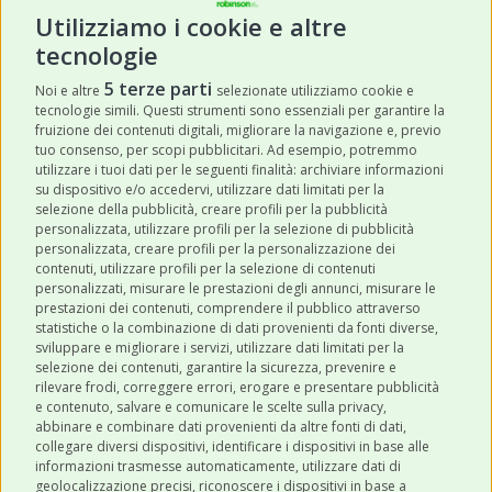
Utilizziamo i cookie e altre
tecnologie
ISCRIVITI
5 terze parti
Noi e altre
selezionate utilizziamo cookie e
tecnologie simili. Questi strumenti sono essenziali per garantire la
Acconsento a ricevere newsletter,
fruizione dei contenuti digitali, migliorare la navigazione e, previo
aggiornamenti e offerte promozionali da
tuo consenso, per scopi pubblicitari. Ad esempio, potremmo
utilizzare i tuoi dati per le seguenti finalità: archiviare informazioni
Robinson Pet Shop tramite email.
*
su dispositivo e/o accedervi, utilizzare dati limitati per la
selezione della pubblicità, creare profili per la pubblicità
personalizzata, utilizzare profili per la selezione di pubblicità
personalizzata, creare profili per la personalizzazione dei
contenuti, utilizzare profili per la selezione di contenuti
personalizzati, misurare le prestazioni degli annunci, misurare le
prestazioni dei contenuti, comprendere il pubblico attraverso
ULTIMI POST
statistiche o la combinazione di dati provenienti da fonti diverse,
sviluppare e migliorare i servizi, utilizzare dati limitati per la
selezione dei contenuti, garantire la sicurezza, prevenire e
CATEGORIE
rilevare frodi, correggere errori, erogare e presentare pubblicità
e contenuto, salvare e comunicare le scelte sulla privacy,
abbinare e combinare dati provenienti da altre fonti di dati,
collegare diversi dispositivi, identificare i dispositivi in base alle
SHOP ONLINE
informazioni trasmesse automaticamente, utilizzare dati di
geolocalizzazione precisi, riconoscere i dispositivi in base a