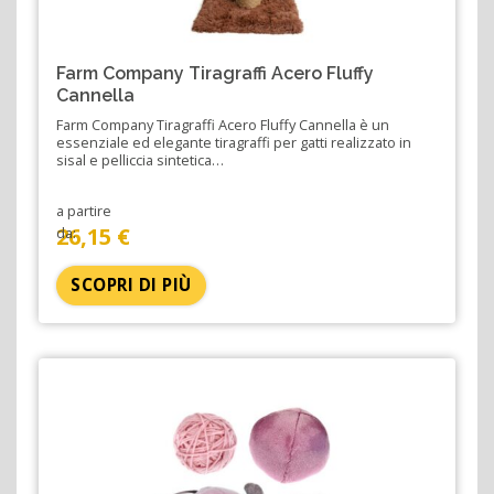
Farm Company Tiragraffi Acero Fluffy
Cannella
Farm Company Tiragraffi Acero Fluffy Cannella è un
essenziale ed elegante tiragraffi per gatti realizzato in
sisal e pelliccia sintetica…
a partire
26,15 €
da:
SCOPRI DI PIÙ