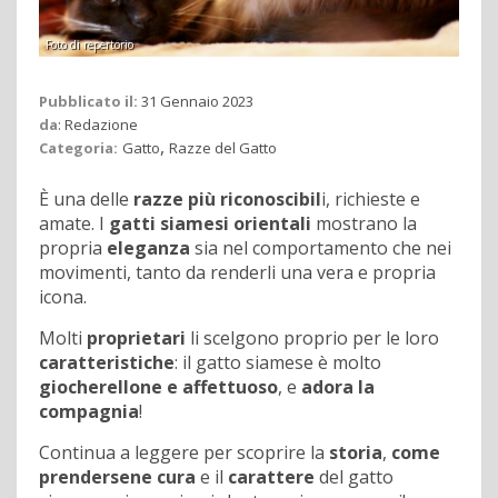
Foto di repertorio
Pubblicato il:
31 Gennaio 2023
da
:
Redazione
,
Categoria:
Gatto
Razze del Gatto
È una delle
razze più riconoscibil
i, richieste e
amate. I
gatti siamesi orientali
mostrano la
propria
eleganza
sia nel comportamento che nei
movimenti, tanto da renderli una vera e propria
icona.
Molti
proprietari
li scelgono proprio per le loro
caratteristiche
: il gatto siamese è molto
giocherellone e affettuoso
, e
adora la
compagnia
!
Continua a leggere per scoprire la
storia
,
come
prendersene cura
e il
carattere
del gatto