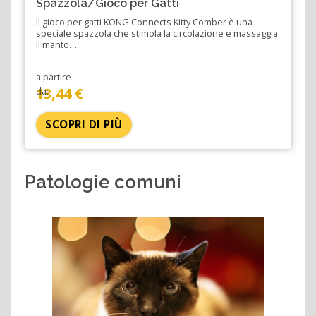
Spazzola/Gioco per Gatti
Il gioco per gatti KONG Connects Kitty Comber è una
speciale spazzola che stimola la circolazione e massaggia
il manto…
a partire
13,44 €
da:
SCOPRI DI PIÙ
Patologie comuni