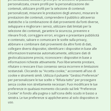
personalizzata, creare profili per la personalizzazione dei
contenuti, utilizzare profili per la selezione di contenuti
personalizzati, misurare le prestazioni degli annunci, misurare le
prestazioni dei contenuti, comprendere il pubblico attraverso
ULTIMI POST
statistiche o la combinazione di dati provenienti da fonti diverse,
sviluppare e migliorare i servizi, utilizzare dati limitati per la
selezione dei contenuti, garantire la sicurezza, prevenire e
CATEGORIE
rilevare frodi, correggere errori, erogare e presentare pubblicità
e contenuto, salvare e comunicare le scelte sulla privacy,
abbinare e combinare dati provenienti da altre fonti di dati,
collegare diversi dispositivi, identificare i dispositivi in base alle
SHOP ONLINE
informazioni trasmesse automaticamente, utilizzare dati di
geolocalizzazione precisi, riconoscere i dispositivi in base a
informazioni richieste attivamente. Puoi liberamente prestare,
rifiutare o revocare il tuo consenso senza incorrere in limitazioni
CONTATTI
sostanziali. Cliccando su "Accetta cookie," acconsenti all'uso di
0543 096850
cookie e strumenti simili. Utilizza il pulsante "Gestisci Preferenze"
per personalizzare le tue scelte o "Rifiuta tutto" per proseguire
Contattaci
senza cookie non strettamente necessari. Puoi modificare le tue
preferenze in qualsiasi momento cliccando sul link "Preferenze
Cookie" in fondo alla pagina o sull'icona dello scudo in basso a
sinistra. Le tue preferenze si applicheranno al solo dispositivo in
uso.