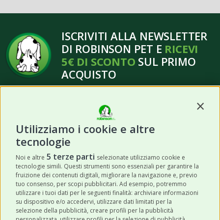
ISCRIVITI ALLA NEWSLETTER
DI ROBINSON PET E
RICEVI
5€ DI SCONTO
SUL PRIMO
ACQUISTO
Contin
Utilizziamo i cookie e altre
tecnologie
ISCRIVITI
5 terze parti
Noi e altre
selezionate utilizziamo cookie e
tecnologie simili. Questi strumenti sono essenziali per garantire la
Acconsento a ricevere newsletter,
fruizione dei contenuti digitali, migliorare la navigazione e, previo
aggiornamenti e offerte promozionali da
tuo consenso, per scopi pubblicitari. Ad esempio, potremmo
utilizzare i tuoi dati per le seguenti finalità: archiviare informazioni
Robinson Pet Shop tramite email.
*
su dispositivo e/o accedervi, utilizzare dati limitati per la
selezione della pubblicità, creare profili per la pubblicità
personalizzata, utilizzare profili per la selezione di pubblicità