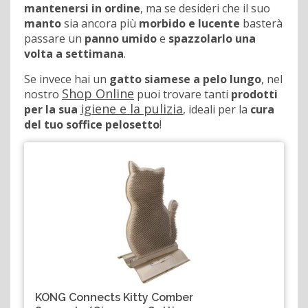
mantenersi in ordine
, ma se desideri che il suo
manto
sia ancora più
morbido e lucente
basterà
passare un
panno umido
e
spazzolarlo una
volta a settimana
.
Se invece hai un
gatto siamese a pelo lungo
, nel
Shop Online
nostro
puoi trovare tanti
prodotti
igiene e la pulizia
per la sua
, ideali per la
cura
del tuo soffice pelosetto
!
KONG Connects Kitty Comber