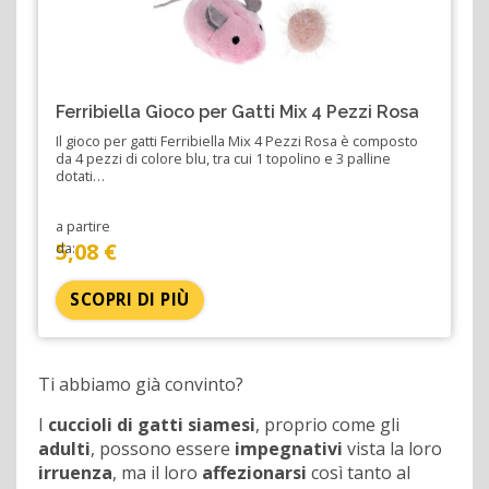
Ferribiella Gioco per Gatti Mix 4 Pezzi Rosa
Il gioco per gatti Ferribiella Mix 4 Pezzi Rosa è composto
da 4 pezzi di colore blu, tra cui 1 topolino e 3 palline
dotati…
a partire
5,08 €
da:
SCOPRI DI PIÙ
Ti abbiamo già convinto?
I
cuccioli di gatti siamesi
, proprio come gli
adulti
, possono essere
impegnativi
vista la loro
irruenza
, ma il loro
affezionarsi
così tanto al