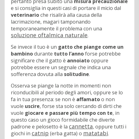
pertanto presa subito una
misura precauzionale
e si consiglia in questi casi di portare il micio dal
veterinario
che risalirà alla causa della
lacrimazione, magari tamponando
temporaneamente il problema con una
soluzione oftalmica naturale
.
Se invece il tuo è un
gatto che piange come un
bambino
durante
tutto l’anno
forse potrebbe
significare che il gatto è
annoiato
oppure
potrebbe essere un segnale che indica una
sofferenza dovuta alla
solitudine
.
Osserva se piange la notte in momenti non
riconducibili al periodo degli amori, oppure se lo
fa in tua presenza: se non è
affamato
o non
vuole
uscire
, forse sta solo cercando di dirti che
vuole
giocare e passare più tempo con te
, in
questo caso un gioco formidabile che diverte
cannetta
padrone e pelosetto è la
, oppure tutti i
catnip
matatabi
giochi in
(erba gatta) o
.