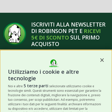
ISCRIVITI ALLA NEWSLETTER
DI ROBINSON PET E
RICEVI
5€ DI SCONTO
SUL PRIMO
ACQUISTO
Contin
Utilizziamo i cookie e altre
tecnologie
ISCRIVITI
5 terze parti
Noi e altre
selezionate utilizziamo cookie e
tecnologie simili. Questi strumenti sono essenziali per garantire la
Acconsento a ricevere newsletter,
fruizione dei contenuti digitali, migliorare la navigazione e, previo
aggiornamenti e offerte promozionali da
tuo consenso, per scopi pubblicitari. Ad esempio, potremmo
utilizzare i tuoi dati per le seguenti finalità: archiviare informazioni
Robinson Pet Shop tramite email.
*
su dispositivo e/o accedervi, utilizzare dati limitati per la