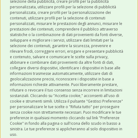
selezione della pubblicità, creare profili per la pubblicità
personalizzata, utilizzare profili per la selezione di pubblicità
personalizzata, creare profili per la personalizzazione dei
contenuti, utilizzare profili per la selezione di contenuti
personalizzati, misurare le prestazioni degli annunci, misurare le
prestazioni dei contenuti, comprendere il pubblico attraverso
ULTIMI POST
statistiche o la combinazione di dati provenienti da fonti diverse,
sviluppare e migliorare i servizi, utilizzare dati limitati per la
selezione dei contenuti, garantire la sicurezza, prevenire e
CATEGORIE
rilevare frodi, correggere errori, erogare e presentare pubblicità
e contenuto, salvare e comunicare le scelte sulla privacy,
abbinare e combinare dati provenienti da altre fonti di dati,
collegare diversi dispositivi, identificare i dispositivi in base alle
SHOP ONLINE
informazioni trasmesse automaticamente, utilizzare dati di
geolocalizzazione precisi, riconoscere i dispositivi in base a
informazioni richieste attivamente. Puoi liberamente prestare,
rifiutare o revocare il tuo consenso senza incorrere in limitazioni
CONTATTI
sostanziali. Cliccando su "Accetta cookie," acconsenti all'uso di
0543 096850
cookie e strumenti simili. Utilizza il pulsante "Gestisci Preferenze"
per personalizzare le tue scelte o "Rifiuta tutto" per proseguire
Contattaci
senza cookie non strettamente necessari. Puoi modificare le tue
preferenze in qualsiasi momento cliccando sul link "Preferenze
Cookie" in fondo alla pagina o sull'icona dello scudo in basso a
sinistra. Le tue preferenze si applicheranno al solo dispositivo in
uso.