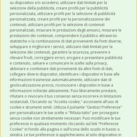
su dispositivo e/o accedervi, utilizzare dati limitati per la
selezione della pubblicità, creare profili per la pubblicità
personalizzata, utilizzare profili per la selezione di pubblicità
personalizzata, creare profili per la personalizzazione dei
contenuti, utilizzare profili per la selezione di contenuti
personalizzati, misurare le prestazioni degli annunci, misurare le
prestazioni dei contenuti, comprendere il pubblico attraverso
ULTIMI POST
statistiche o la combinazione di dati provenienti da fonti diverse,
sviluppare e migliorare i servizi, utilizzare dati limitati per la
selezione dei contenuti, garantire la sicurezza, prevenire e
CATEGORIE
rilevare frodi, correggere errori, erogare e presentare pubblicità
e contenuto, salvare e comunicare le scelte sulla privacy,
abbinare e combinare dati provenienti da altre fonti di dati,
collegare diversi dispositivi, identificare i dispositivi in base alle
SHOP ONLINE
informazioni trasmesse automaticamente, utilizzare dati di
geolocalizzazione precisi, riconoscere i dispositivi in base a
informazioni richieste attivamente. Puoi liberamente prestare,
rifiutare o revocare il tuo consenso senza incorrere in limitazioni
CONTATTI
sostanziali. Cliccando su "Accetta cookie," acconsenti all'uso di
0543 096850
cookie e strumenti simili. Utilizza il pulsante "Gestisci Preferenze"
per personalizzare le tue scelte o "Rifiuta tutto" per proseguire
Contattaci
senza cookie non strettamente necessari. Puoi modificare le tue
preferenze in qualsiasi momento cliccando sul link "Preferenze
Cookie" in fondo alla pagina o sull'icona dello scudo in basso a
sinistra. Le tue preferenze si applicheranno al solo dispositivo in