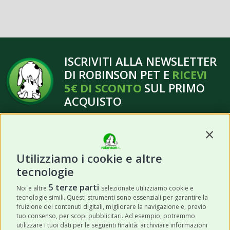
ISCRIVITI ALLA NEWSLETTER
DI ROBINSON PET E
RICEVI
5€ DI SCONTO
SUL PRIMO
ACQUISTO
Contin
Utilizziamo i cookie e altre
tecnologie
ISCRIVITI
5 terze parti
Noi e altre
selezionate utilizziamo cookie e
tecnologie simili. Questi strumenti sono essenziali per garantire la
Acconsento a ricevere newsletter,
fruizione dei contenuti digitali, migliorare la navigazione e, previo
aggiornamenti e offerte promozionali da
tuo consenso, per scopi pubblicitari. Ad esempio, potremmo
utilizzare i tuoi dati per le seguenti finalità: archiviare informazioni
Robinson Pet Shop tramite email.
*