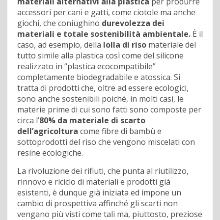
materiali alternativi alla plastica
per produrre
accessori per cani e gatti, come ciotole ma anche
giochi, che coniughino
durevolezza dei
materiali e totale sostenibilità ambientale.
È il
caso, ad esempio, della
lolla di riso
materiale del
tutto simile alla plastica così come del silicone
realizzato in “plastica ecocompatibile”
completamente biodegradabile e atossica. Si
tratta di prodotti che, oltre ad essere ecologici,
sono anche sostenibili poiché, in molti casi, le
materie prime di cui sono fatti sono composte per
circa l’
80% da materiale di scarto
dell’agricoltura
come fibre di bambù e
sottoprodotti del riso che vengono miscelati con
resine ecologiche.
La rivoluzione dei rifiuti, che punta al riutilizzo,
rinnovo e riciclo di materiali e prodotti già
esistenti, è dunque già iniziata ed impone un
cambio di prospettiva affinché gli scarti non
vengano più visti come tali ma, piuttosto, preziose