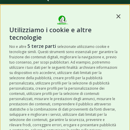
Contin
Utilizziamo i cookie e altre
tecnologie
ISCRIVITI
5 terze parti
Noi e altre
selezionate utilizziamo cookie e
tecnologie simili. Questi strumenti sono essenziali per garantire la
Acconsento a ricevere newsletter,
fruizione dei contenuti digitali, migliorare la navigazione e, previo
aggiornamenti e offerte promozionali da
tuo consenso, per scopi pubblicitari. Ad esempio, potremmo
utilizzare i tuoi dati per le seguenti finalità: archiviare informazioni
Robinson Pet Shop tramite email.
*
su dispositivo e/o accedervi, utilizzare dati limitati per la
selezione della pubblicità, creare profili per la pubblicità
personalizzata, utilizzare profili per la selezione di pubblicità
personalizzata, creare profili per la personalizzazione dei
contenuti, utilizzare profili per la selezione di contenuti
personalizzati, misurare le prestazioni degli annunci, misurare le
prestazioni dei contenuti, comprendere il pubblico attraverso
ULTIMI POST
statistiche o la combinazione di dati provenienti da fonti diverse,
sviluppare e migliorare i servizi, utilizzare dati limitati per la
selezione dei contenuti, garantire la sicurezza, prevenire e
CATEGORIE
rilevare frodi, correggere errori, erogare e presentare pubblicità