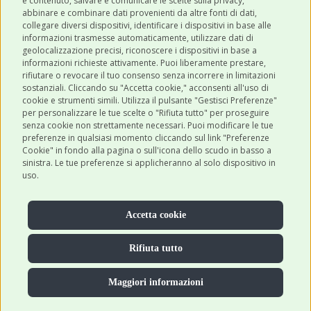
e contenuto, salvare e comunicare le scelte sulla privacy,
abbinare e combinare dati provenienti da altre fonti di dati,
collegare diversi dispositivi, identificare i dispositivi in base alle
SHOP ONLINE
informazioni trasmesse automaticamente, utilizzare dati di
geolocalizzazione precisi, riconoscere i dispositivi in base a
informazioni richieste attivamente. Puoi liberamente prestare,
rifiutare o revocare il tuo consenso senza incorrere in limitazioni
CONTATTI
sostanziali. Cliccando su "Accetta cookie," acconsenti all'uso di
0543 096850
cookie e strumenti simili. Utilizza il pulsante "Gestisci Preferenze"
per personalizzare le tue scelte o "Rifiuta tutto" per proseguire
Contattaci
senza cookie non strettamente necessari. Puoi modificare le tue
preferenze in qualsiasi momento cliccando sul link "Preferenze
Cookie" in fondo alla pagina o sull'icona dello scudo in basso a
sinistra. Le tue preferenze si applicheranno al solo dispositivo in
uso.
Accetta cookie
Rifiuta tutto
Maggiori informazioni
© 2026 Robinsonpetshop.it S.r.l
Privacy
Credits