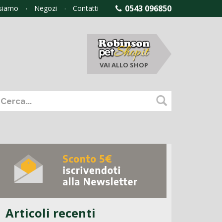
0543 096850
 siamo
Negozi
Contatti
VAI ALLO
SHOP
Articoli recenti