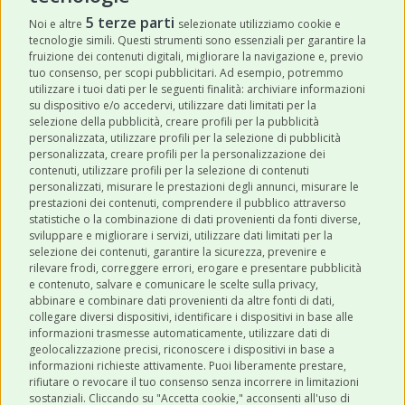
ISCRIVITI
5 terze parti
Noi e altre
selezionate utilizziamo cookie e
tecnologie simili. Questi strumenti sono essenziali per garantire la
Acconsento a ricevere newsletter,
fruizione dei contenuti digitali, migliorare la navigazione e, previo
aggiornamenti e offerte promozionali da
tuo consenso, per scopi pubblicitari. Ad esempio, potremmo
utilizzare i tuoi dati per le seguenti finalità: archiviare informazioni
Robinson Pet Shop tramite email.
*
su dispositivo e/o accedervi, utilizzare dati limitati per la
selezione della pubblicità, creare profili per la pubblicità
personalizzata, utilizzare profili per la selezione di pubblicità
personalizzata, creare profili per la personalizzazione dei
contenuti, utilizzare profili per la selezione di contenuti
personalizzati, misurare le prestazioni degli annunci, misurare le
prestazioni dei contenuti, comprendere il pubblico attraverso
ULTIMI POST
statistiche o la combinazione di dati provenienti da fonti diverse,
sviluppare e migliorare i servizi, utilizzare dati limitati per la
selezione dei contenuti, garantire la sicurezza, prevenire e
CATEGORIE
rilevare frodi, correggere errori, erogare e presentare pubblicità
e contenuto, salvare e comunicare le scelte sulla privacy,
abbinare e combinare dati provenienti da altre fonti di dati,
collegare diversi dispositivi, identificare i dispositivi in base alle
SHOP ONLINE
informazioni trasmesse automaticamente, utilizzare dati di
geolocalizzazione precisi, riconoscere i dispositivi in base a
informazioni richieste attivamente. Puoi liberamente prestare,
rifiutare o revocare il tuo consenso senza incorrere in limitazioni
CONTATTI
sostanziali. Cliccando su "Accetta cookie," acconsenti all'uso di