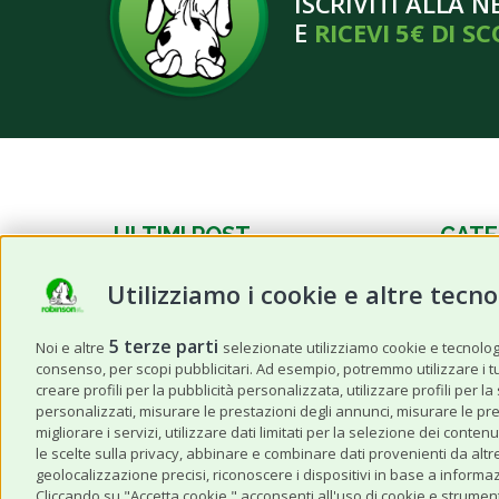
ISCRIVITI ALLA 
E
RICEVI 5€ DI S
ULTIMI POST
CATE
Utilizziamo i cookie e altre tecno
Frutta estiva per cani e gatti:
News
quale possono mangiare e in
Cane
quali quantità?
5 terze parti
Noi e altre
selezionate utilizziamo cookie e tecnologie
consenso, per scopi pubblicitari. Ad esempio, potremmo utilizzare i tuoi
Gatto
Caldo anomalo: I 3 prodotti da
creare profili per la pubblicità personalizzata, utilizzare profili per l
non dimenticare quando viaggi
personalizzati, misurare le prestazioni degli annunci, misurare le pre
Altri A
con il tuo pet
migliorare i servizi, utilizzare dati limitati per la selezione dei con
le scelte sulla privacy, abbinare e combinare dati provenienti da altre 
Storie 
Estate in Sicurezza: Come
geolocalizzazione precisi, riconoscere i dispositivi in base a informaz
Cliccando su "Accetta cookie," acconsenti all'uso di cookie e strument
Proteggere il Cane dal Colpo di