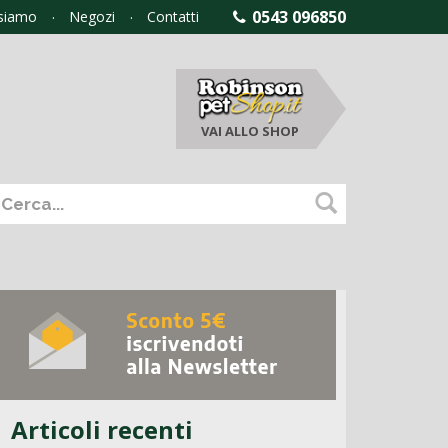
0543 096850
 siamo
Negozi
Contatti
VAI ALLO
SHOP
Articoli recenti