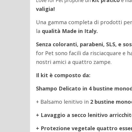
kit pratico
Love for Pet propone un
e ma
valigia!
Una gamma completa di prodotti per la
la
qualità Made in Italy.
Senza coloranti, parabeni, SLS, e sost
for Pet sono facili da risciacquare e 
nostri amici a quattro zampe.
Il kit è composto da:
Shampo Delicato in 4 bustine monod
+ Balsamo lenitivo in
2 bustine mono
+ Lavaggio a secco lenitivo arricchit
+ Protezione vegetale quattro esse