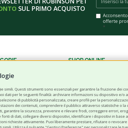
NEWSLETTER DI ROBINSON PET
CONTO
SUL PRIMO ACQUISTO
Acconsento 
offerte pro
*
GORIE
SHOP ONLINE
logie
Cane
Gatto
 simili. Questi strumenti sono essenziali per garantire la fruizione dei cont
 dati per le seguenti finalità: archiviare informazioni su dispositivo e/o acc
Offerte‌ del‌ mese
a selezione di pubblicità personalizzata, creare profili per la personalizzazi
stazioni dei contenuti, comprendere il pubblico attraverso statistiche o la
nimali
Selezionati da Robinson
tenuti, garantire la sicurezza, prevenire e rilevare frodi, correggere errori,
fonti di dati, collegare diversi dispositivi, identificare i dispositivi in ba
di Animali
ioni richieste attivamente. Puoi liberamente prestare, rifiutare o revocare 
i simili. Utilizza il pulsante "Gestisci Preferenze" per personalizzare le tu