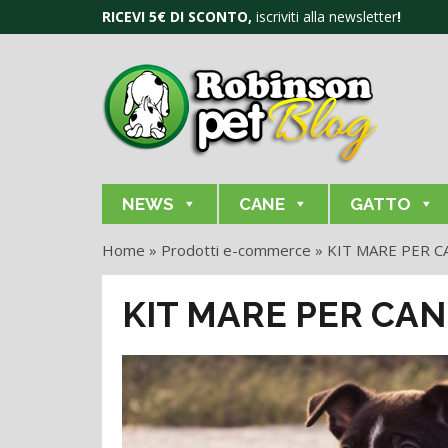
RICEVI 5€ DI SCONTO,
iscriviti alla newsletter
!
NEWS
CANE
GATTO
Home
»
Prodotti e-commerce
»
KIT MARE PER C
KIT MARE PER CAN