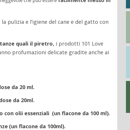
facilmente messo in
neggevole che può essere
 pulizia e l’igiene del cane e del gatto con
anze quali il piretro,
i prodotti 101 Love
hanno profumazioni delicate gradite anche ai
ose da 20 ml.
dose da 20ml.
o con olii essenziali
(un flacone da 100 ml).
nze
(un flacone da 100ml).