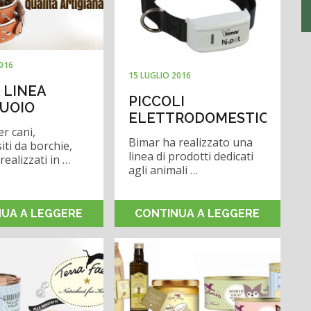
2016
15 LUGLIO 2016
 LINEA
PICCOLI
UOIO
ELETTRODOMESTICI
er cani,
Bimar ha realizzato una
iti da borchie,
linea di prodotti dedicati
ealizzati in …
agli animali …
UA A LEGGERE
CONTINUA A LEGGERE