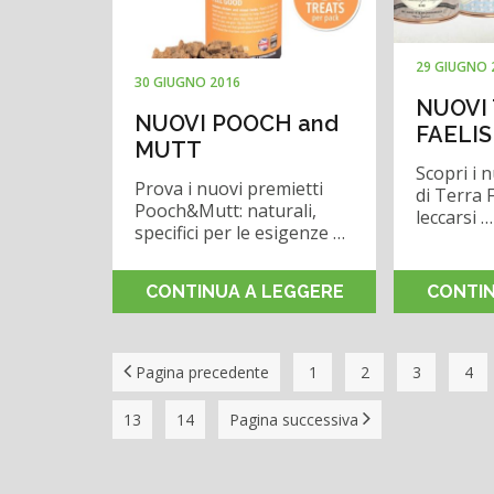
29 GIUGNO 
30 GIUGNO 2016
NUOVI
NUOVI POOCH and
FAELIS
MUTT
Scopri i 
Prova i nuovi premietti
di Terra F
Pooch&Mutt: naturali,
leccarsi …
specifici per le esigenze …
CONTINUA A LEGGERE
CONTIN
Pagina precedente
1
2
3
4
13
14
Pagina successiva