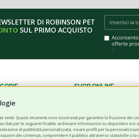
NEWSLETTER DI ROBINSON PET
CONTO
SUL PRIMO ACQUISTO
Acconsento 
offerte pro
*
GORIE
SHOP ONLINE
logie
Cane
Gatto
 simili. Questi strumenti sono essenziali per garantire la fruizione dei cont
 dati per le seguenti finalità: archiviare informazioni su dispositivo e/o acc
Offerte‌ del‌ mese
a selezione di pubblicità personalizzata, creare profili per la personalizzazi
stazioni dei contenuti, comprendere il pubblico attraverso statistiche o la