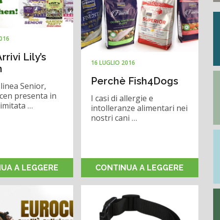
2016
rrivi Lily’s
16 LUGLIO 2016
n
Perchè Fish4Dogs
 linea Senior,
thcen presenta in
I casi di allergie e
limitata …
intolleranze alimentari nei
nostri cani …
UA A LEGGERE
CONTINUA A LEGGERE