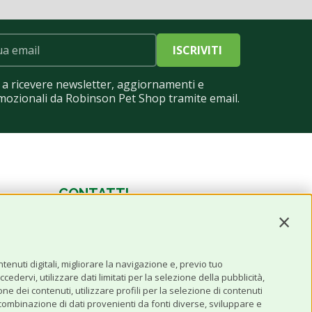
ISCRIVITI
a ricevere newsletter, aggiornamenti e
mozionali da Robinson Pet Shop tramite email.
CONTATTI
Contin
0543 096850
Contattaci
enuti digitali, migliorare la navigazione e, previo tuo
edervi, utilizzare dati limitati per la selezione della pubblicità,
one dei contenuti, utilizzare profili per la selezione di contenuti
 combinazione di dati provenienti da fonti diverse, sviluppare e