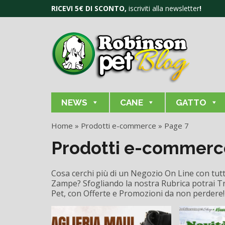
RICEVI 5€ DI SCONTO,
iscriviti alla newsletter
!
NEWS
CANE
GATTO
Home
»
Prodotti e-commerce
»
Page 7
Prodotti e-commerc
Cosa cerchi più di un Negozio On Line con tutti
Zampe? Sfogliando la nostra Rubrica potrai Tro
Pet, con Offerte e Promozioni da non perdere!