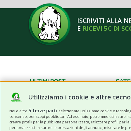
ISCRIVITI ALLA 
E
RICEVI 5€ DI S
ULTIMI POST
CATE
Utilizziamo i cookie e altre tecno
Frutta estiva per cani e gatti:
News
quale possono mangiare e in
Cane
quali quantità?
5 terze parti
Noi e altre
selezionate utilizziamo cookie e tecnologie
consenso, per scopi pubblicitari. Ad esempio, potremmo utilizzare i tuoi
Gatto
Caldo anomalo: I 3 prodotti da
creare profili per la pubblicità personalizzata, utilizzare profili per l
non dimenticare quando viaggi
personalizzati, misurare le prestazioni degli annunci, misurare le pre