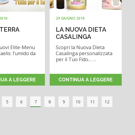
2016
29 GIUGNO 2016
 TERRA
LA NUOVA DIETA
CASALINGA
nuovi Elite-Menu
Scopri la Nuova Dieta
aelis: l’umido da
Casalinga personalizzata
per il Tuo Fido… …
UA A LEGGERE
CONTINUA A LEGGERE
5
6
7
8
9
10
11
12