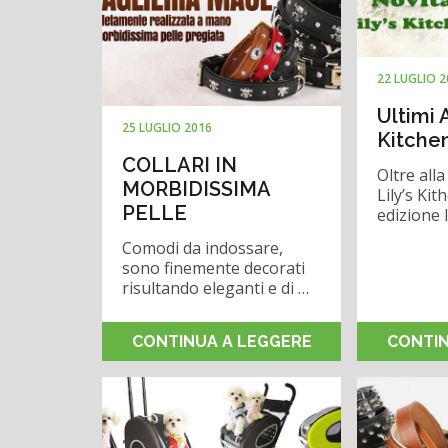
22 LUGLIO 
Ultimi A
25 LUGLIO 2016
Kitche
COLLARI IN
Oltre alla
MORBIDISSIMA
Lily’s Ki
PELLE
edizione 
Comodi da indossare,
sono finemente decorati
risultando eleganti e di …
CONTINUA A LEGGERE
CONTIN