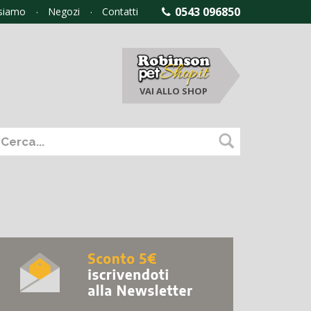
0543 096850
 siamo
Negozi
Contatti
VAI ALLO
SHOP