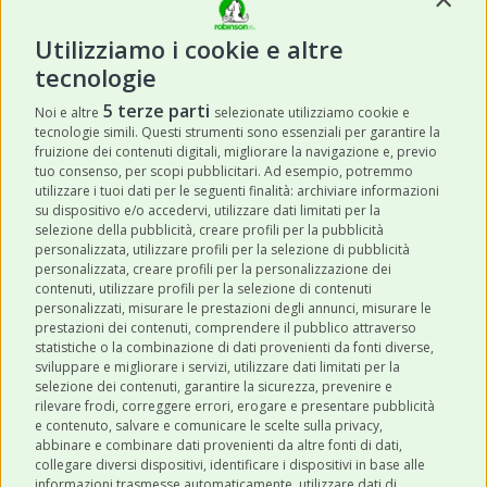
Utilizziamo i cookie e altre
tecnologie
ISCRIVITI
5 terze parti
Noi e altre
selezionate utilizziamo cookie e
tecnologie simili. Questi strumenti sono essenziali per garantire la
Acconsento a ricevere newsletter,
fruizione dei contenuti digitali, migliorare la navigazione e, previo
aggiornamenti e offerte promozionali da
tuo consenso, per scopi pubblicitari. Ad esempio, potremmo
utilizzare i tuoi dati per le seguenti finalità: archiviare informazioni
Robinson Pet Shop tramite email.
*
su dispositivo e/o accedervi, utilizzare dati limitati per la
selezione della pubblicità, creare profili per la pubblicità
personalizzata, utilizzare profili per la selezione di pubblicità
personalizzata, creare profili per la personalizzazione dei
contenuti, utilizzare profili per la selezione di contenuti
personalizzati, misurare le prestazioni degli annunci, misurare le
prestazioni dei contenuti, comprendere il pubblico attraverso
ULTIMI POST
statistiche o la combinazione di dati provenienti da fonti diverse,
sviluppare e migliorare i servizi, utilizzare dati limitati per la
selezione dei contenuti, garantire la sicurezza, prevenire e
CATEGORIE
rilevare frodi, correggere errori, erogare e presentare pubblicità
e contenuto, salvare e comunicare le scelte sulla privacy,
abbinare e combinare dati provenienti da altre fonti di dati,
collegare diversi dispositivi, identificare i dispositivi in base alle
SHOP ONLINE
informazioni trasmesse automaticamente, utilizzare dati di