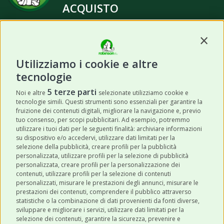
ACQUISTO
Contin
Utilizziamo i cookie e altre
tecnologie
ISCRIVITI
5 terze parti
Noi e altre
selezionate utilizziamo cookie e
tecnologie simili. Questi strumenti sono essenziali per garantire la
Acconsento a ricevere newsletter,
fruizione dei contenuti digitali, migliorare la navigazione e, previo
aggiornamenti e offerte promozionali da
tuo consenso, per scopi pubblicitari. Ad esempio, potremmo
utilizzare i tuoi dati per le seguenti finalità: archiviare informazioni
Robinson Pet Shop tramite email.
*
su dispositivo e/o accedervi, utilizzare dati limitati per la
selezione della pubblicità, creare profili per la pubblicità
personalizzata, utilizzare profili per la selezione di pubblicità
personalizzata, creare profili per la personalizzazione dei
contenuti, utilizzare profili per la selezione di contenuti
personalizzati, misurare le prestazioni degli annunci, misurare le
prestazioni dei contenuti, comprendere il pubblico attraverso
ULTIMI POST
statistiche o la combinazione di dati provenienti da fonti diverse,
sviluppare e migliorare i servizi, utilizzare dati limitati per la
selezione dei contenuti, garantire la sicurezza, prevenire e