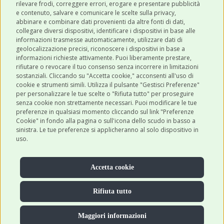
CATEGORIE
rilevare frodi, correggere errori, erogare e presentare pubblicità
e contenuto, salvare e comunicare le scelte sulla privacy,
abbinare e combinare dati provenienti da altre fonti di dati,
collegare diversi dispositivi, identificare i dispositivi in base alle
SHOP ONLINE
informazioni trasmesse automaticamente, utilizzare dati di
geolocalizzazione precisi, riconoscere i dispositivi in base a
informazioni richieste attivamente. Puoi liberamente prestare,
rifiutare o revocare il tuo consenso senza incorrere in limitazioni
CONTATTI
sostanziali. Cliccando su "Accetta cookie," acconsenti all'uso di
0543 096850
cookie e strumenti simili. Utilizza il pulsante "Gestisci Preferenze"
per personalizzare le tue scelte o "Rifiuta tutto" per proseguire
Contattaci
senza cookie non strettamente necessari. Puoi modificare le tue
preferenze in qualsiasi momento cliccando sul link "Preferenze
Cookie" in fondo alla pagina o sull'icona dello scudo in basso a
sinistra. Le tue preferenze si applicheranno al solo dispositivo in
uso.
Accetta cookie
Rifiuta tutto
Maggiori informazioni
© 2026 Robinsonpetshop.it S.r.l