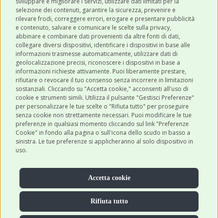
sviluppare e migliorare i servizi, utilizzare dati limitati per la
selezione dei contenuti, garantire la sicurezza, prevenire e
CATEGORIE
rilevare frodi, correggere errori, erogare e presentare pubblicità
e contenuto, salvare e comunicare le scelte sulla privacy,
abbinare e combinare dati provenienti da altre fonti di dati,
collegare diversi dispositivi, identificare i dispositivi in base alle
SHOP ONLINE
informazioni trasmesse automaticamente, utilizzare dati di
geolocalizzazione precisi, riconoscere i dispositivi in base a
informazioni richieste attivamente. Puoi liberamente prestare,
rifiutare o revocare il tuo consenso senza incorrere in limitazioni
CONTATTI
sostanziali. Cliccando su "Accetta cookie," acconsenti all'uso di
0543 096850
cookie e strumenti simili. Utilizza il pulsante "Gestisci Preferenze"
per personalizzare le tue scelte o "Rifiuta tutto" per proseguire
Contattaci
senza cookie non strettamente necessari. Puoi modificare le tue
preferenze in qualsiasi momento cliccando sul link "Preferenze
Cookie" in fondo alla pagina o sull'icona dello scudo in basso a
sinistra. Le tue preferenze si applicheranno al solo dispositivo in
uso.
Accetta cookie
Rifiuta tutto