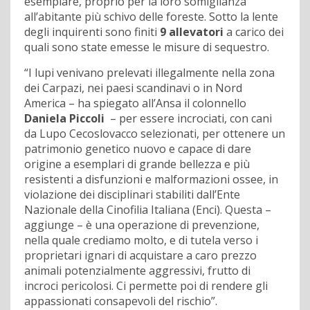
esemplare, proprio per la loro somiglianza
all’abitante più schivo delle foreste. Sotto la lente
degli inquirenti sono finiti
9 allevatori
a carico dei
quali sono state emesse le misure di sequestro.
“I lupi venivano prelevati illegalmente nella zona
dei Carpazi, nei paesi scandinavi o in Nord
America – ha spiegato all’Ansa il colonnello
Daniela Piccoli
– per essere incrociati, con cani
da Lupo Cecoslovacco selezionati, per ottenere un
patrimonio genetico nuovo e capace di dare
origine a esemplari di grande bellezza e più
resistenti a disfunzioni e malformazioni ossee, in
violazione dei disciplinari stabiliti dall’Ente
Nazionale della Cinofilia Italiana (Enci). Questa –
aggiunge – è una operazione di prevenzione,
nella quale crediamo molto, e di tutela verso i
proprietari ignari di acquistare a caro prezzo
animali potenzialmente aggressivi, frutto di
incroci pericolosi. Ci permette poi di rendere gli
appassionati consapevoli del rischio”.