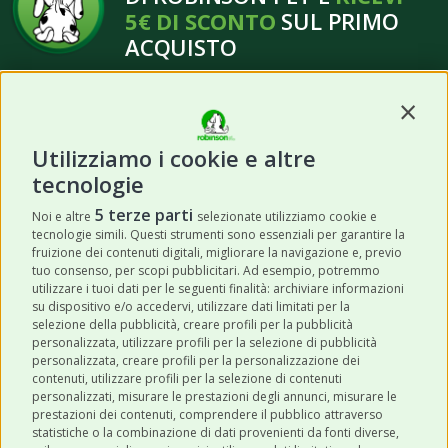
5€ DI SCONTO
SUL PRIMO
ACQUISTO
Contin
Utilizziamo i cookie e altre
tecnologie
ISCRIVITI
5 terze parti
Noi e altre
selezionate utilizziamo cookie e
tecnologie simili. Questi strumenti sono essenziali per garantire la
Acconsento a ricevere newsletter,
fruizione dei contenuti digitali, migliorare la navigazione e, previo
aggiornamenti e offerte promozionali da
tuo consenso, per scopi pubblicitari. Ad esempio, potremmo
utilizzare i tuoi dati per le seguenti finalità: archiviare informazioni
Robinson Pet Shop tramite email.
*
su dispositivo e/o accedervi, utilizzare dati limitati per la
selezione della pubblicità, creare profili per la pubblicità
personalizzata, utilizzare profili per la selezione di pubblicità
personalizzata, creare profili per la personalizzazione dei
contenuti, utilizzare profili per la selezione di contenuti
personalizzati, misurare le prestazioni degli annunci, misurare le
prestazioni dei contenuti, comprendere il pubblico attraverso
ULTIMI POST
statistiche o la combinazione di dati provenienti da fonti diverse,