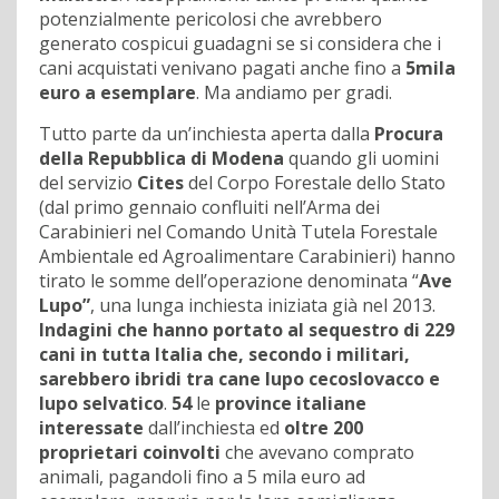
potenzialmente pericolosi che avrebbero
generato cospicui guadagni se si considera che i
cani acquistati venivano pagati anche fino a
5mila
euro a esemplare
. Ma andiamo per gradi.
Tutto parte da un’inchiesta aperta dalla
Procura
della Repubblica di Modena
quando gli uomini
del servizio
Cites
del Corpo Forestale dello Stato
(dal primo gennaio confluiti nell’Arma dei
Carabinieri nel Comando Unità Tutela Forestale
Ambientale ed Agroalimentare Carabinieri) hanno
tirato le somme dell’operazione denominata “
Ave
Lupo”
, una lunga inchiesta iniziata già nel 2013.
Indagini che hanno portato al sequestro di 229
cani in tutta Italia che, secondo i militari,
sarebbero ibridi tra cane lupo cecoslovacco e
lupo selvatico
.
54
le
province italiane
interessate
dall’inchiesta ed
oltre 200
proprietari coinvolti
che avevano comprato
animali, pagandoli fino a 5 mila euro ad