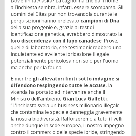
Dov’è finita Alaska? La cagnolina che dà il nome
all’inchiesta sembra, infatti, essere scomparsa. Gli
uomini del Cites pur non trovandola durante le
perquisizioni hanno prelevato
campioni di Dna
della sua progenie e, grazie ai test di
identificazione genetica, avrebbero dimostrato la
loro
discendenza con il lupo canadese
. Prove,
quelle di laboratorio, che testimonierebbero una
inquietante ed avvilente ibridazione illegale
potenzialmente pericolosa non solo per l’uomo
ma anche per la fauna.
E mentre
gli allevatori finiti sotto indagine si
difendono respingendo tutte le accuse
, la
vicenda ha portato ad intervenire anche il
Ministro dell’ambiente
Gian Luca Galletti
:
“L’inchiesta svela un business milionario illegale
che contamina le specie e danneggia gravemente
la nostra biodiversità. Rafforzeremo a tutti i livelli,
anche dunque in sede europea, il nostro impegno
contro il commercio delle specie ibride, stringendo