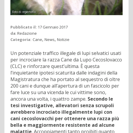
Foto di repertorio
Pubblicato il:
17 Gennaio 2017
da
:
Redazione
,
,
Categoria:
Cane
News
Notizie
Un potenziale traffico illegale di lupi selvatici usati
per incrociare la razza Cane da Lupo Cecoslovacco
(CLC) e rinforzare quest’ultima. È questa
l’inquietante ipotesi scaturita dalle indagini della
Magistratura che ha portato al sequestro di oltre
200 cani e dunque all’apertura di un fascicolo per
fare luce su una vicenda le cui vittime sono,
ancora una volta, i quattro zampe.
Secondo le
tesi investigative, allevatori senza scrupoli
avrebbero incrociato illegalmente lupi con
cani cecoslovacchi per ottenere una razza più
bella e maggiormente resistente ad alcune
malattie
. Accoppiamenti tanto proibiti quanto