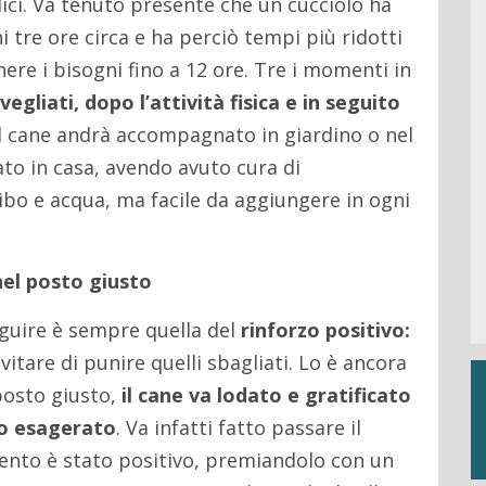
ci. Va tenuto presente che un cucciolo ha
ni tre ore circa e ha perciò tempi più ridotti
ere i bisogni fino a 12 ore. Tre i momenti in
egliati, dopo l’attività fisica e in seguito
 il cane andrà accompagnato in giardino o nel
to in casa, avendo avuto cura di
cibo e acqua, ma facile da aggiungere in ogni
nel posto giusto
seguire è sempre quella del
rinforzo positivo:
tare di punire quelli sbagliati. Lo è ancora
 posto giusto,
il cane va lodato e gratificato
do esagerato
. Va infatti fatto passare il
nto è stato positivo, premiandolo con un