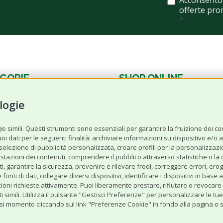
Acconsento 
offerte pro
*
GORIE
SHOP ONLINE
logie
Cane
Gatto
 simili. Questi strumenti sono essenziali per garantire la fruizione dei cont
 dati per le seguenti finalità: archiviare informazioni su dispositivo e/o acc
Offerte‌ del‌ mese
a selezione di pubblicità personalizzata, creare profili per la personalizzazi
stazioni dei contenuti, comprendere il pubblico attraverso statistiche o la
nimali
Selezionati da Robinson
tenuti, garantire la sicurezza, prevenire e rilevare frodi, correggere errori,
fonti di dati, collegare diversi dispositivi, identificare i dispositivi in ba
di Animali
ioni richieste attivamente. Puoi liberamente prestare, rifiutare o revocare 
i simili. Utilizza il pulsante "Gestisci Preferenze" per personalizzare le tu
i momento cliccando sul link "Preferenze Cookie" in fondo alla pagina o su