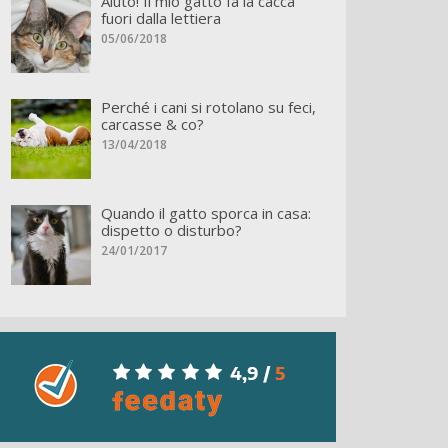
Aiuto! Il mio gatto fa la cacca
fuori dalla lettiera
05/06/2018
Perché i cani si rotolano su feci,
carcasse & co?
13/04/2018
Quando il gatto sporca in casa:
dispetto o disturbo?
24/01/2017