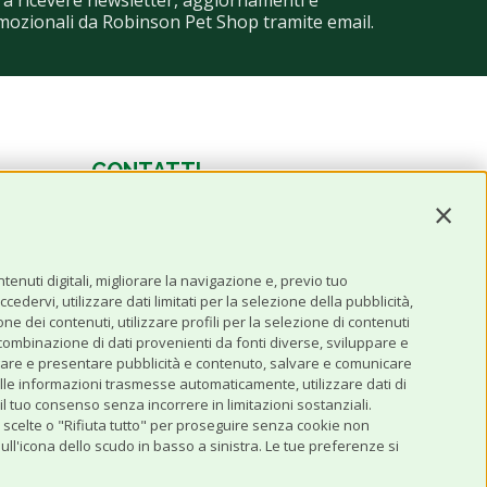
a ricevere newsletter, aggiornamenti e
mozionali da Robinson Pet Shop tramite email.
CONTATTI
Contin
0543 096850
Contattaci
enuti digitali, migliorare la navigazione e, previo tuo
edervi, utilizzare dati limitati per la selezione della pubblicità,
one dei contenuti, utilizzare profili per la selezione di contenuti
 combinazione di dati provenienti da fonti diverse, sviluppare e
 erogare e presentare pubblicità e contenuto, salvare e comunicare
se alle informazioni trasmesse automaticamente, utilizzare dati di
il tuo consenso senza incorrere in limitazioni sostanziali.
e scelte o "Rifiuta tutto" per proseguire senza cookie non
ll'icona dello scudo in basso a sinistra. Le tue preferenze si