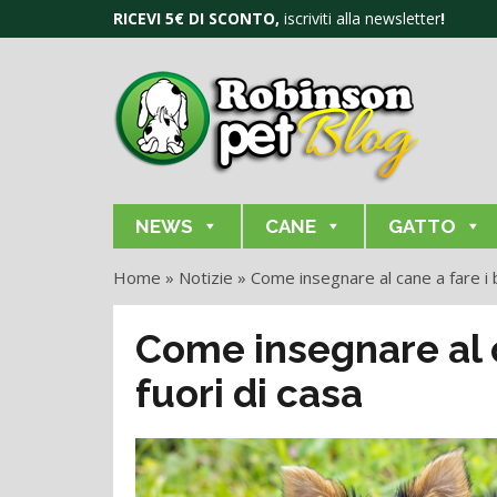
RICEVI 5€ DI SCONTO,
iscriviti alla newsletter
!
NEWS
CANE
GATTO
Home
»
Notizie
»
Come insegnare al cane a fare i b
Come insegnare al c
fuori di casa