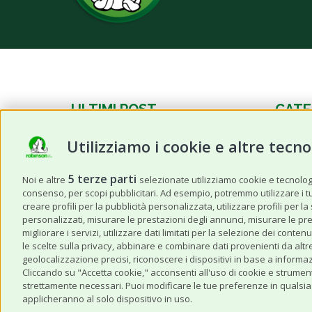
ULTIMI POST
CATE
Utilizziamo i cookie e altre tecno
Frutta estiva per cani e gatti:
News
quale possono mangiare e in
Cane
quali quantità?
5 terze parti
Noi e altre
selezionate utilizziamo cookie e tecnologie
consenso, per scopi pubblicitari. Ad esempio, potremmo utilizzare i tuoi
Gatto
Caldo anomalo: I 3 prodotti da
creare profili per la pubblicità personalizzata, utilizzare profili per l
non dimenticare quando viaggi
personalizzati, misurare le prestazioni degli annunci, misurare le pre
Altri A
con il tuo pet
migliorare i servizi, utilizzare dati limitati per la selezione dei con
le scelte sulla privacy, abbinare e combinare dati provenienti da altre 
Storie 
Estate in Sicurezza: Come
geolocalizzazione precisi, riconoscere i dispositivi in base a informaz
Cliccando su "Accetta cookie," acconsenti all'uso di cookie e strument
Proteggere il Cane dal Colpo di
strettamente necessari. Puoi modificare le tue preferenze in qualsias
Calore tra Prevenzione e Primi
applicheranno al solo dispositivo in uso.
Soccorsi