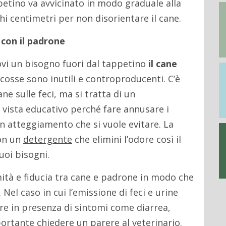
petino va avvicinato in modo graduale alla
i centimetri per non disorientare il cane.
 con il padrone
rovi un bisogno fuori dal tappetino
il cane
rcosse sono inutili e controproducenti. C’è
ne sulle feci, ma si tratta di un
 vista educativo perché fare annusare i
n atteggiamento che si vuole evitare. La
on un
detergente
che elimini l’odore così il
suoi bisogni.
mità e fiducia tra cane e padrone in modo che
Nel caso in cui l’emissione di feci e urine
re in presenza di sintomi come diarrea,
mportante chiedere un parere al veterinario.