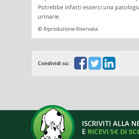
Potrebbe infatti esserci una patologia
urinarie.
© Riproduzione Riservata
Condividi su:
ISCRIVITI ALLA 
E
RICEVI 5€ DI S