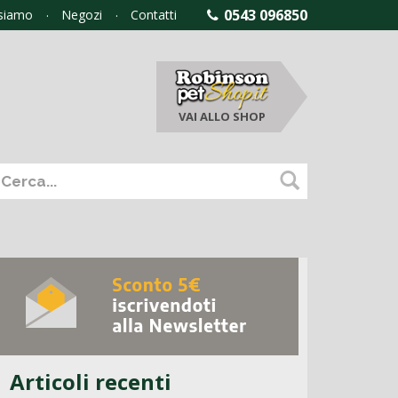
0543 096850
 siamo
Negozi
Contatti
VAI ALLO
SHOP
Articoli recenti