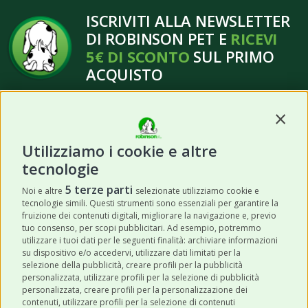
ISCRIVITI ALLA NEWSLETTER
DI ROBINSON PET E
RICEVI
5€ DI SCONTO
SUL PRIMO
ACQUISTO
Contin
Utilizziamo i cookie e altre
tecnologie
ISCRIVITI
5 terze parti
Noi e altre
selezionate utilizziamo cookie e
tecnologie simili. Questi strumenti sono essenziali per garantire la
Acconsento a ricevere newsletter,
fruizione dei contenuti digitali, migliorare la navigazione e, previo
aggiornamenti e offerte promozionali da
tuo consenso, per scopi pubblicitari. Ad esempio, potremmo
utilizzare i tuoi dati per le seguenti finalità: archiviare informazioni
Robinson Pet Shop tramite email.
*
su dispositivo e/o accedervi, utilizzare dati limitati per la
selezione della pubblicità, creare profili per la pubblicità
personalizzata, utilizzare profili per la selezione di pubblicità
personalizzata, creare profili per la personalizzazione dei
contenuti, utilizzare profili per la selezione di contenuti