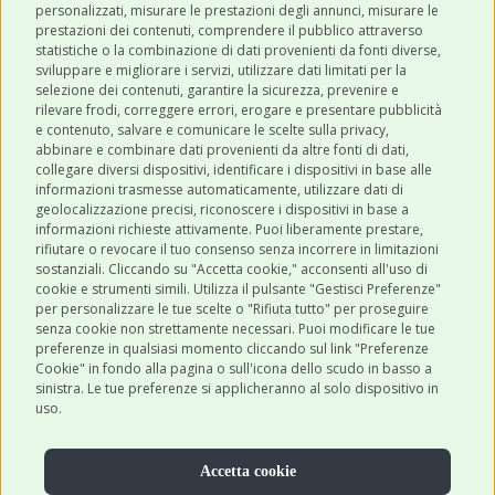
personalizzati, misurare le prestazioni degli annunci, misurare le
prestazioni dei contenuti, comprendere il pubblico attraverso
ULTIMI POST
statistiche o la combinazione di dati provenienti da fonti diverse,
sviluppare e migliorare i servizi, utilizzare dati limitati per la
selezione dei contenuti, garantire la sicurezza, prevenire e
CATEGORIE
rilevare frodi, correggere errori, erogare e presentare pubblicità
e contenuto, salvare e comunicare le scelte sulla privacy,
abbinare e combinare dati provenienti da altre fonti di dati,
collegare diversi dispositivi, identificare i dispositivi in base alle
SHOP ONLINE
informazioni trasmesse automaticamente, utilizzare dati di
geolocalizzazione precisi, riconoscere i dispositivi in base a
informazioni richieste attivamente. Puoi liberamente prestare,
rifiutare o revocare il tuo consenso senza incorrere in limitazioni
CONTATTI
sostanziali. Cliccando su "Accetta cookie," acconsenti all'uso di
0543 096850
cookie e strumenti simili. Utilizza il pulsante "Gestisci Preferenze"
per personalizzare le tue scelte o "Rifiuta tutto" per proseguire
Contattaci
senza cookie non strettamente necessari. Puoi modificare le tue
preferenze in qualsiasi momento cliccando sul link "Preferenze
Cookie" in fondo alla pagina o sull'icona dello scudo in basso a
sinistra. Le tue preferenze si applicheranno al solo dispositivo in
uso.
Accetta cookie