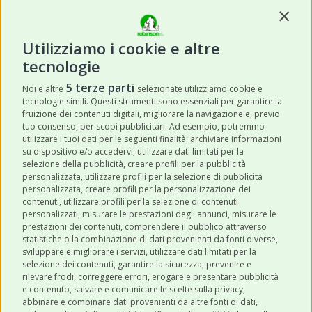
Contin
Utilizziamo i cookie e altre
tecnologie
ISCRIVITI
5 terze parti
Noi e altre
selezionate utilizziamo cookie e
tecnologie simili. Questi strumenti sono essenziali per garantire la
Acconsento a ricevere newsletter,
fruizione dei contenuti digitali, migliorare la navigazione e, previo
aggiornamenti e offerte promozionali da
tuo consenso, per scopi pubblicitari. Ad esempio, potremmo
utilizzare i tuoi dati per le seguenti finalità: archiviare informazioni
Robinson Pet Shop tramite email.
*
su dispositivo e/o accedervi, utilizzare dati limitati per la
selezione della pubblicità, creare profili per la pubblicità
personalizzata, utilizzare profili per la selezione di pubblicità
personalizzata, creare profili per la personalizzazione dei
contenuti, utilizzare profili per la selezione di contenuti
personalizzati, misurare le prestazioni degli annunci, misurare le
prestazioni dei contenuti, comprendere il pubblico attraverso
ULTIMI POST
statistiche o la combinazione di dati provenienti da fonti diverse,
sviluppare e migliorare i servizi, utilizzare dati limitati per la
selezione dei contenuti, garantire la sicurezza, prevenire e
CATEGORIE
rilevare frodi, correggere errori, erogare e presentare pubblicità
e contenuto, salvare e comunicare le scelte sulla privacy,
abbinare e combinare dati provenienti da altre fonti di dati,