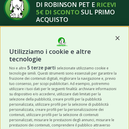
DI ROBINSON PET E
RICEVI
5€ DI SCONTO
SUL PRIMO
ACQUISTO
Contin
Utilizziamo i cookie e altre
tecnologie
ISCRIVITI
5 terze parti
Noi e altre
selezionate utilizziamo cookie e
tecnologie simili. Questi strumenti sono essenziali per garantire la
Acconsento a ricevere newsletter,
fruizione dei contenuti digitali, migliorare la navigazione e, previo
aggiornamenti e offerte promozionali da
tuo consenso, per scopi pubblicitari. Ad esempio, potremmo
utilizzare i tuoi dati per le seguenti finalità: archiviare informazioni
Robinson Pet Shop tramite email.
*
su dispositivo e/o accedervi, utilizzare dati limitati per la
selezione della pubblicità, creare profili per la pubblicità
personalizzata, utilizzare profili per la selezione di pubblicità
personalizzata, creare profili per la personalizzazione dei
contenuti, utilizzare profili per la selezione di contenuti
personalizzati, misurare le prestazioni degli annunci, misurare le
prestazioni dei contenuti, comprendere il pubblico attraverso
ULTIMI POST