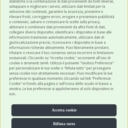
statistiche o la combinazione di dati provenienti da fonti diverse,
sviluppare e migliorare i servizi, utilizzare dati limitati per la
selezione dei contenuti, garantire la sicurezza, prevenire e
CATEGORIE
rilevare frodi, correggere errori, erogare e presentare pubblicità
e contenuto, salvare e comunicare le scelte sulla privacy,
abbinare e combinare dati provenienti da altre fonti di dati,
collegare diversi dispositivi, identificare i dispositivi in base alle
SHOP ONLINE
informazioni trasmesse automaticamente, utilizzare dati di
geolocalizzazione precisi, riconoscere i dispositivi in base a
informazioni richieste attivamente. Puoi liberamente prestare,
rifiutare o revocare il tuo consenso senza incorrere in limitazioni
CONTATTI
sostanziali. Cliccando su "Accetta cookie," acconsenti all'uso di
0543 096850
cookie e strumenti simili. Utilizza il pulsante "Gestisci Preferenze"
per personalizzare le tue scelte o "Rifiuta tutto" per proseguire
Contattaci
senza cookie non strettamente necessari. Puoi modificare le tue
preferenze in qualsiasi momento cliccando sul link "Preferenze
Cookie" in fondo alla pagina o sull'icona dello scudo in basso a
sinistra. Le tue preferenze si applicheranno al solo dispositivo in
uso.
Accetta cookie
Rifiuta tutto