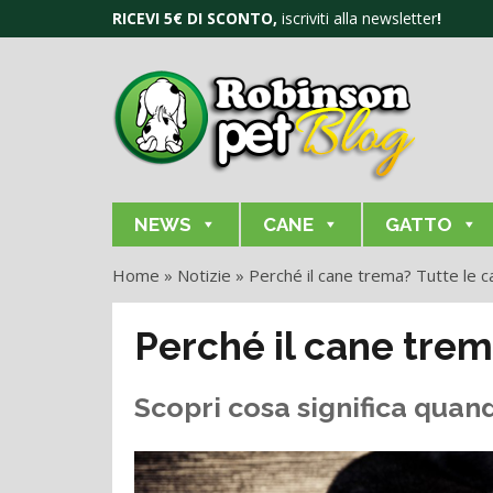
RICEVI 5€ DI SCONTO,
iscriviti alla newsletter
!
NEWS
CANE
GATTO
Home
»
Notizie
»
Perché il cane trema? Tutte le 
Perché il cane trem
Scopri cosa significa quan