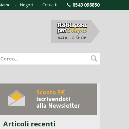
0543 096850
 siamo
Negozi
Contatti
VAI ALLO
SHOP
Articoli recenti