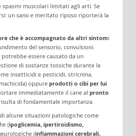
spasmi muscolari limitati agli arti. Se
si: un sano e meritato riposo riporterà la
re che è accompagnato da altri sintom
i
ndimento del sensorio, convulsioni.
o, potrebbe essere causato da un
gestione di sostanze tossiche durante la
e insetticidi e pesticidi, stricnina,
machicida) oppure
prodotti o cibi per lui
 Portare immediatamente il cane al
pronto
risulta di fondamentale importanza.
di alcune situazioni patologiche come
he (
ipoglicemia, ipertiroidismo,
neurologiche (
infiammazioni cerebrali,