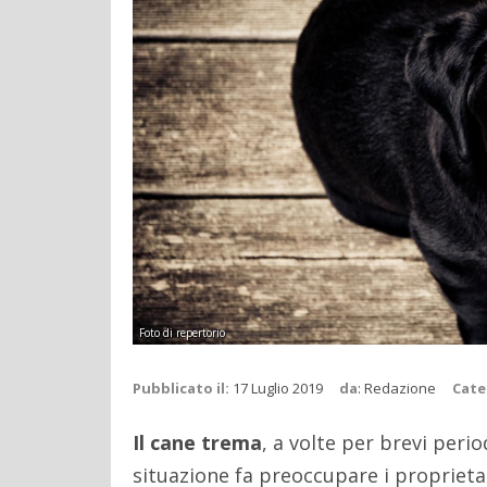
Foto di repertorio
Pubblicato il:
17 Luglio 2019
da
:
Redazione
Cate
Il cane trema
, a volte per brevi peri
situazione fa preoccupare i proprieta