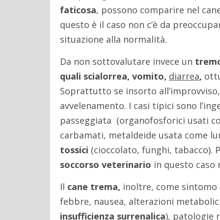
faticosa
, possono comparire nel cane 
questo è il caso non c’è da preoccupar
situazione alla normalità.
Da non sottovalutare invece un
tremo
quali scialorrea, vomito,
diarrea
,
ottu
Soprattutto se insorto all’improvvis
avvelenamento. I casi tipici sono l’in
passeggiata (organofosforici usati com
carbamati, metaldeide usata come lu
tossici
(cioccolato, funghi, tabacco).
soccorso veterinario
in questo caso 
Il
cane trema,
inoltre, come sintomo 
febbre, nausea, alterazioni metabolic
insufficienza surrenalica
), patologie 