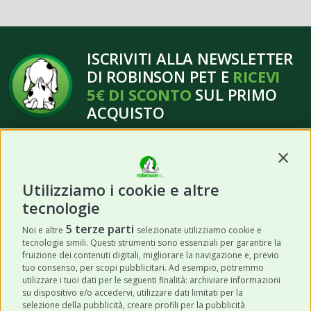
ISCRIVITI ALLA NEWSLETTER
DI ROBINSON PET E
RICEVI
5€ DI SCONTO
SUL PRIMO
ACQUISTO
Contin
Utilizziamo i cookie e altre
tecnologie
ISCRIVITI
5 terze parti
Noi e altre
selezionate utilizziamo cookie e
tecnologie simili. Questi strumenti sono essenziali per garantire la
Acconsento a ricevere newsletter,
fruizione dei contenuti digitali, migliorare la navigazione e, previo
aggiornamenti e offerte promozionali da
tuo consenso, per scopi pubblicitari. Ad esempio, potremmo
utilizzare i tuoi dati per le seguenti finalità: archiviare informazioni
Robinson Pet Shop tramite email.
*
su dispositivo e/o accedervi, utilizzare dati limitati per la
selezione della pubblicità, creare profili per la pubblicità