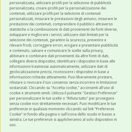
personalizzata, utilizzare profili per la selezione di pubblicità
personalizzata, creare profili per la personalizzazione dei
contenuti, utilizzare profili per la selezione di contenuti
personalizzati, misurare le prestazioni degli annunci, misurare le
prestazioni dei contenuti, comprendere il pubblico attraverso
ULTIMI POST
statistiche o la combinazione di dati provenienti da fonti diverse,
sviluppare e migliorare i servizi, utilizzare dati limitati per la
selezione dei contenuti, garantire la sicurezza, prevenire e
CATEGORIE
rilevare frodi, correggere errori, erogare e presentare pubblicità
e contenuto, salvare e comunicare le scelte sulla privacy,
abbinare e combinare dati provenienti da altre fonti di dati,
collegare diversi dispositivi, identificare i dispositivi in base alle
SHOP ONLINE
informazioni trasmesse automaticamente, utilizzare dati di
geolocalizzazione precisi, riconoscere i dispositivi in base a
informazioni richieste attivamente. Puoi liberamente prestare,
rifiutare o revocare il tuo consenso senza incorrere in limitazioni
CONTATTI
sostanziali. Cliccando su "Accetta cookie," acconsenti all'uso di
0543 096850
cookie e strumenti simili. Utilizza il pulsante "Gestisci Preferenze"
per personalizzare le tue scelte o "Rifiuta tutto" per proseguire
Contattaci
senza cookie non strettamente necessari. Puoi modificare le tue
preferenze in qualsiasi momento cliccando sul link "Preferenze
Cookie" in fondo alla pagina o sull'icona dello scudo in basso a
sinistra. Le tue preferenze si applicheranno al solo dispositivo in
uso.