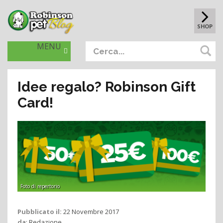
SHOP
MENU
Idee regalo? Robinson Gift
Card!
Foto di repertorio
Pubblicato il:
22 Novembre 2017
da
:
Redazione