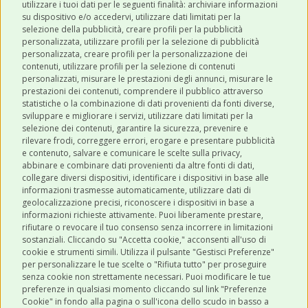
utilizzare i tuoi dati per le seguenti finalità: archiviare informazioni
Robinson Pet Shop tramite email.
*
su dispositivo e/o accedervi, utilizzare dati limitati per la
selezione della pubblicità, creare profili per la pubblicità
personalizzata, utilizzare profili per la selezione di pubblicità
personalizzata, creare profili per la personalizzazione dei
contenuti, utilizzare profili per la selezione di contenuti
personalizzati, misurare le prestazioni degli annunci, misurare le
prestazioni dei contenuti, comprendere il pubblico attraverso
ULTIMI POST
statistiche o la combinazione di dati provenienti da fonti diverse,
sviluppare e migliorare i servizi, utilizzare dati limitati per la
selezione dei contenuti, garantire la sicurezza, prevenire e
CATEGORIE
rilevare frodi, correggere errori, erogare e presentare pubblicità
e contenuto, salvare e comunicare le scelte sulla privacy,
abbinare e combinare dati provenienti da altre fonti di dati,
collegare diversi dispositivi, identificare i dispositivi in base alle
SHOP ONLINE
informazioni trasmesse automaticamente, utilizzare dati di
geolocalizzazione precisi, riconoscere i dispositivi in base a
informazioni richieste attivamente. Puoi liberamente prestare,
rifiutare o revocare il tuo consenso senza incorrere in limitazioni
CONTATTI
sostanziali. Cliccando su "Accetta cookie," acconsenti all'uso di
0543 096850
cookie e strumenti simili. Utilizza il pulsante "Gestisci Preferenze"
per personalizzare le tue scelte o "Rifiuta tutto" per proseguire
Contattaci
senza cookie non strettamente necessari. Puoi modificare le tue
preferenze in qualsiasi momento cliccando sul link "Preferenze
Cookie" in fondo alla pagina o sull'icona dello scudo in basso a