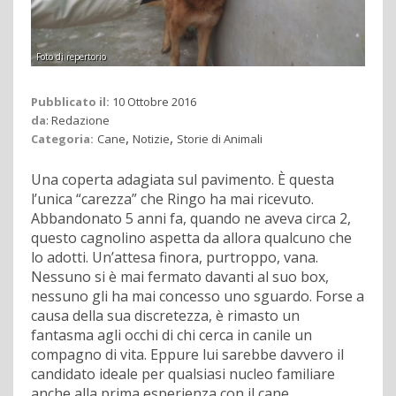
Foto di repertorio
Pubblicato il:
10 Ottobre 2016
da
:
Redazione
,
,
Categoria:
Cane
Notizie
Storie di Animali
Una coperta adagiata sul pavimento. È questa
l’unica “carezza” che Ringo ha mai ricevuto.
Abbandonato 5 anni fa, quando ne aveva circa 2,
questo cagnolino aspetta da allora qualcuno che
lo adotti. Un’attesa finora, purtroppo, vana.
Nessuno si è mai fermato davanti al suo box,
nessuno gli ha mai concesso uno sguardo. Forse a
causa della sua discretezza, è rimasto un
fantasma agli occhi di chi cerca in canile un
compagno di vita. Eppure lui sarebbe davvero il
candidato ideale per qualsiasi nucleo familiare
anche alla prima esperienza con il cane.