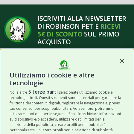
ISCRIVITI ALLA NEWSLETTER
DI ROBINSON PET E
RICEVI
5€ DI SCONTO
SUL PRIMO
ACQUISTO
Contin
Utilizziamo i cookie e altre
tecnologie
ISCRIVITI
5 terze parti
Noi e altre
selezionate utilizziamo cookie e
tecnologie simili. Questi strumenti sono essenziali per garantire la
Acconsento a ricevere newsletter,
fruizione dei contenuti digitali, migliorare la navigazione e, previo
aggiornamenti e offerte promozionali da
tuo consenso, per scopi pubblicitari. Ad esempio, potremmo
utilizzare i tuoi dati per le seguenti finalità: archiviare informazioni
Robinson Pet Shop tramite email.
*
su dispositivo e/o accedervi, utilizzare dati limitati per la
selezione della pubblicità, creare profili per la pubblicità
personalizzata, utilizzare profili per la selezione di pubblicità