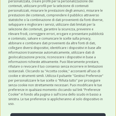
personalizzata, creare profili per la personalizzazione dei
contenuti, utilizzare profili per la selezione di contenuti
personalizzati, misurare le prestazioni degli annunci, misurare le
prestazioni dei contenuti, comprendere il pubblico attraverso
ULTIMI POST
statistiche o la combinazione di dati provenienti da fonti diverse,
sviluppare e migliorare i servizi, utilizzare dati limitati per la
selezione dei contenuti, garantire la sicurezza, prevenire e
CATEGORIE
rilevare frodi, correggere errori, erogare e presentare pubblicità
e contenuto, salvare e comunicare le scelte sulla privacy,
abbinare e combinare dati provenienti da altre fonti di dati,
collegare diversi dispositivi, identificare i dispositivi in base alle
SHOP ONLINE
informazioni trasmesse automaticamente, utilizzare dati di
geolocalizzazione precisi, riconoscere i dispositivi in base a
informazioni richieste attivamente. Puoi liberamente prestare,
rifiutare o revocare il tuo consenso senza incorrere in limitazioni
CONTATTI
sostanziali. Cliccando su "Accetta cookie," acconsenti all'uso di
0543 096850
cookie e strumenti simili. Utilizza il pulsante "Gestisci Preferenze"
per personalizzare le tue scelte o "Rifiuta tutto" per proseguire
Contattaci
senza cookie non strettamente necessari. Puoi modificare le tue
preferenze in qualsiasi momento cliccando sul link "Preferenze
Cookie" in fondo alla pagina o sull'icona dello scudo in basso a
sinistra. Le tue preferenze si applicheranno al solo dispositivo in
uso.