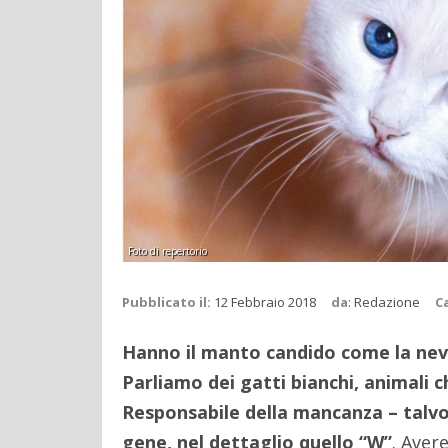
Foto di repertorio
Pubblicato il:
12 Febbraio 2018
da
:
Redazione
C
Hanno il manto candido come la nev
Parliamo dei gatti bianchi, animali c
Responsabile della mancanza – talvol
gene, nel dettaglio quello “W”
. Aver