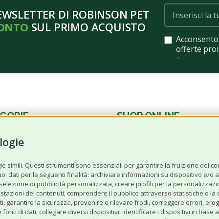
NEWSLETTER DI ROBINSON PET
CONTO
SUL PRIMO ACQUISTO
Acconsento 
offerte pro
*
GORIE
SHOP ONLINE
logie
Cane
Gatto
 simili. Questi strumenti sono essenziali per garantire la fruizione dei cont
 dati per le seguenti finalità: archiviare informazioni su dispositivo e/o acc
Offerte‌ del‌ mese
a selezione di pubblicità personalizzata, creare profili per la personalizzazi
stazioni dei contenuti, comprendere il pubblico attraverso statistiche o la
nimali
Selezionati da Robinson
tenuti, garantire la sicurezza, prevenire e rilevare frodi, correggere errori,
fonti di dati, collegare diversi dispositivi, identificare i dispositivi in ba
di Animali