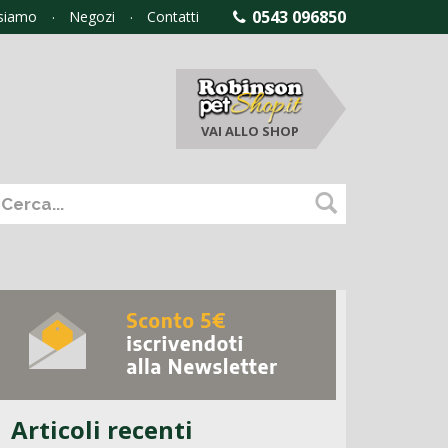
0543 096850
 siamo
Negozi
Contatti
VAI ALLO
SHOP
Articoli recenti