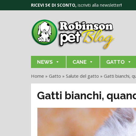
RICEVI 5€ DI SCONTO,
iscriviti alla newsletter
!
NEWS
CANE
GATTO
Home
»
Gatto
»
Salute del gatto
»
Gatti bianchi, 
Gatti bianchi, quan