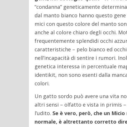
“condanna” geneticamente determinata 
dal manto bianco hanno questo gene e
mici con questo colore del manto sono
anche al colore chiaro degli occhi. Mo
frequentemente splendidi occhi azzu
caratteristiche – pelo bianco ed occh
nell’incapacità di sentire i rumori. Ino
genetica interessa in percentuale ma
identikit, non sono esenti dalla manca
colori.
Un gatto sordo può avere una vita no
altri sensi – olfatto e vista in prim
l’udito.
Se è vero, però, che un Mici
normale, è altrettanto corretto dire