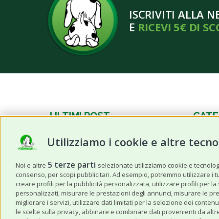
ISCRIVITI ALLA 
E
RICEVI 5€ DI S
ULTIMI POST
CATE
Utilizziamo i cookie e altre tecno
Frutta estiva per cani e gatti:
News
quale possono mangiare e in
Cane
quali quantità?
5 terze parti
Noi e altre
selezionate utilizziamo cookie e tecnologie
consenso, per scopi pubblicitari. Ad esempio, potremmo utilizzare i tuoi
Gatto
Caldo anomalo: I 3 prodotti da
creare profili per la pubblicità personalizzata, utilizzare profili per l
non dimenticare quando viaggi
personalizzati, misurare le prestazioni degli annunci, misurare le pre
Altri A
con il tuo pet
migliorare i servizi, utilizzare dati limitati per la selezione dei con
le scelte sulla privacy, abbinare e combinare dati provenienti da altre 
Storie 