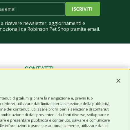
ISCRIVITI
a ricevere newsletter, aggiornamenti e
mozionali da Robinson Pet Shop tramite email.
CONTATTI
Contin
0543 096850
Contattaci
enuti digitali, migliorare la navigazione e, previo tuo
edervi, utilizzare dati limitati per la selezione della pubblicità,
one dei contenuti, utilizzare profili per la selezione di contenuti
 combinazione di dati provenienti da fonti diverse, sviluppare e
 erogare e presentare pubblicità e contenuto, salvare e comunicare
se alle informazioni trasmesse automaticamente, utilizzare dati di