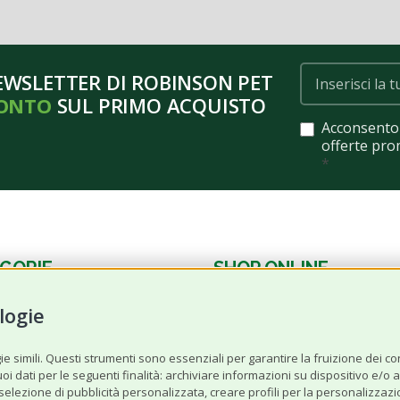
NEWSLETTER DI ROBINSON PET
CONTO
SUL PRIMO ACQUISTO
Acconsento 
offerte pro
*
GORIE
SHOP ONLINE
logie
Cane
Gatto
 simili. Questi strumenti sono essenziali per garantire la fruizione dei cont
 dati per le seguenti finalità: archiviare informazioni su dispositivo e/o acc
Offerte‌ del‌ mese
a selezione di pubblicità personalizzata, creare profili per la personalizzazi