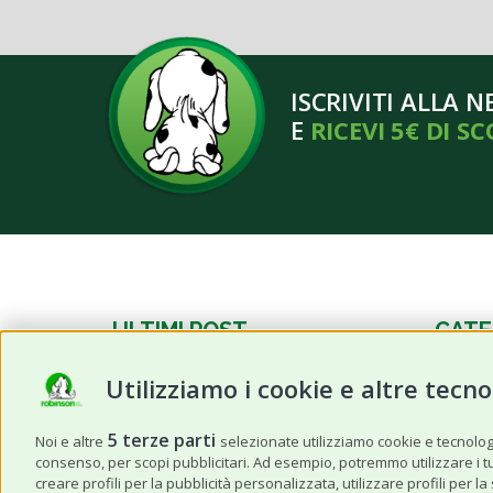
ISCRIVITI ALLA 
E
RICEVI 5€ DI S
ULTIMI POST
CATE
Utilizziamo i cookie e altre tecno
Frutta estiva per cani e gatti:
News
quale possono mangiare e in
Cane
quali quantità?
5 terze parti
Noi e altre
selezionate utilizziamo cookie e tecnologie
consenso, per scopi pubblicitari. Ad esempio, potremmo utilizzare i tuoi
Gatto
Caldo anomalo: I 3 prodotti da
creare profili per la pubblicità personalizzata, utilizzare profili per l