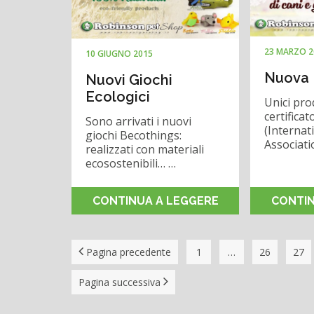
23 MARZO 2
10 GIUGNO 2015
Nuova 
Nuovi Giochi
Ecologici
Unici prod
certificat
Sono arrivati i nuovi
(Internat
giochi Becothings:
Associat
realizzati con materiali
ecosostenibili… …
CONTINUA A LEGGERE
CONTIN
Pagina precedente
1
…
26
27
Pagina successiva