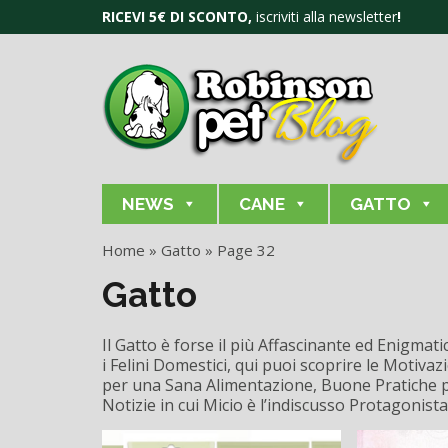
RICEVI 5€ DI SCONTO,
iscriviti alla newsletter
!
NEWS
CANE
GATTO
Home
»
Gatto
»
Page 32
Gatto
Il Gatto è forse il più Affascinante ed Enigm
i Felini Domestici, qui puoi scoprire le Motiv
per una Sana Alimentazione, Buone Pratiche 
Notizie in cui Micio è l’indiscusso Protagonista