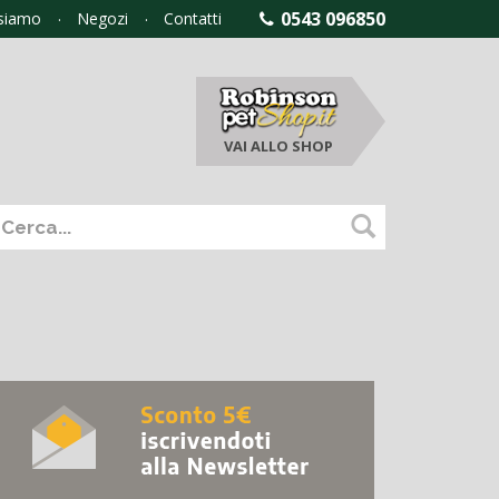
0543 096850
 siamo
Negozi
Contatti
VAI ALLO
SHOP