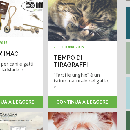
2015
21 OTTOBRE 2015
’ IMAC
TEMPO DI
 per cani e gatti
TIRAGRAFFI
lità Made in
“Farsi le unghie” è un
istinto naturale nel gatto,
è …
UA A LEGGERE
CONTINUA A LEGGERE