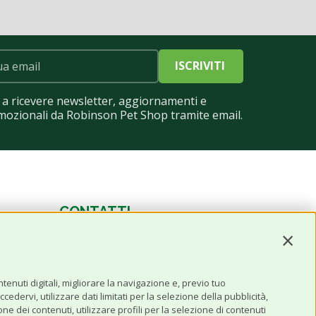
ISCRIVITI
a ricevere newsletter, aggiornamenti e
mozionali da Robinson Pet Shop tramite email.
CONTATTI
Contin
0543 096850
Contattaci
enuti digitali, migliorare la navigazione e, previo tuo
edervi, utilizzare dati limitati per la selezione della pubblicità,
one dei contenuti, utilizzare profili per la selezione di contenuti