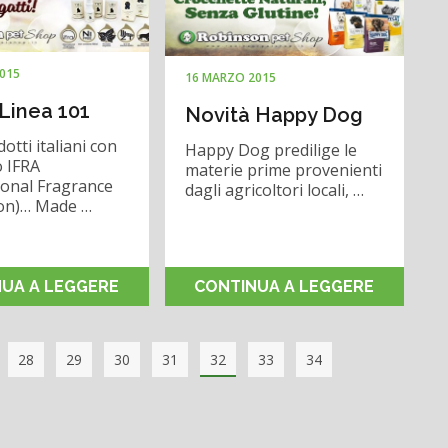
015
16 MARZO 2015
Linea 101
Novità Happy Dog
otti italiani con
Happy Dog predilige le
o IFRA
materie prime provenienti
ional Fragrance
dagli agricoltori locali, …
ion)… Made …
UA A LEGGERE
CONTINUA A LEGGERE
28
29
30
31
32
33
34