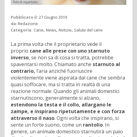
Foto di repertorio
Pubblicato il:
27 Giugno 2019
da
:
Redazione
,
,
,
Categoria:
Cane
News
Notizie
Salute del cane
La prima volta che il proprietario vede il
proprio
cane alle prese con uno starnuto
inverso
, se non sa di cosa si tratta, potrebbe
spaventarsi molto. Chiamato anche
starnuto al
contrario,
l’aria anziché fuoriuscire
violentemente viene aspirata dal cane che sembra
quasi soffocare, ma si tratta in realtà di una
reazione normale. Quando gli animali domestici
starnutiscono, generalmente si alzano,
estendono la testa e il collo, allargano le
zampe, e inspirano ripetutamente e con forza
attraverso il naso
. Ogni volta che inspirano, si
sente un forte suono, come un
rantolio
. In
genere, un animale domestico starnutirà un paio