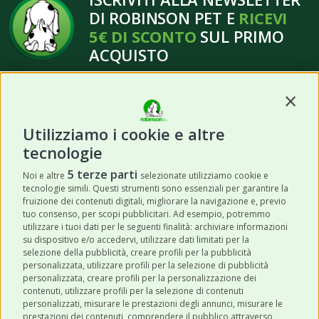
DI ROBINSON PET E
RICEVI
5€ DI SCONTO
SUL PRIMO
ACQUISTO
Contin
Utilizziamo i cookie e altre
tecnologie
ISCRIVITI
5 terze parti
Noi e altre
selezionate utilizziamo cookie e
tecnologie simili. Questi strumenti sono essenziali per garantire la
Acconsento a ricevere newsletter,
fruizione dei contenuti digitali, migliorare la navigazione e, previo
aggiornamenti e offerte promozionali da
tuo consenso, per scopi pubblicitari. Ad esempio, potremmo
utilizzare i tuoi dati per le seguenti finalità: archiviare informazioni
Robinson Pet Shop tramite email.
*
su dispositivo e/o accedervi, utilizzare dati limitati per la
selezione della pubblicità, creare profili per la pubblicità
personalizzata, utilizzare profili per la selezione di pubblicità
personalizzata, creare profili per la personalizzazione dei
contenuti, utilizzare profili per la selezione di contenuti
personalizzati, misurare le prestazioni degli annunci, misurare le
prestazioni dei contenuti, comprendere il pubblico attraverso