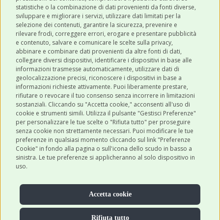
ULTIMI POST
statistiche o la combinazione di dati provenienti da fonti diverse,
sviluppare e migliorare i servizi, utilizzare dati limitati per la
selezione dei contenuti, garantire la sicurezza, prevenire e
CATEGORIE
rilevare frodi, correggere errori, erogare e presentare pubblicità
e contenuto, salvare e comunicare le scelte sulla privacy,
abbinare e combinare dati provenienti da altre fonti di dati,
collegare diversi dispositivi, identificare i dispositivi in base alle
SHOP ONLINE
informazioni trasmesse automaticamente, utilizzare dati di
geolocalizzazione precisi, riconoscere i dispositivi in base a
informazioni richieste attivamente. Puoi liberamente prestare,
rifiutare o revocare il tuo consenso senza incorrere in limitazioni
CONTATTI
sostanziali. Cliccando su "Accetta cookie," acconsenti all'uso di
0543 096850
cookie e strumenti simili. Utilizza il pulsante "Gestisci Preferenze"
per personalizzare le tue scelte o "Rifiuta tutto" per proseguire
Contattaci
senza cookie non strettamente necessari. Puoi modificare le tue
preferenze in qualsiasi momento cliccando sul link "Preferenze
Cookie" in fondo alla pagina o sull'icona dello scudo in basso a
sinistra. Le tue preferenze si applicheranno al solo dispositivo in
uso.
Accetta cookie
Rifiuta tutto