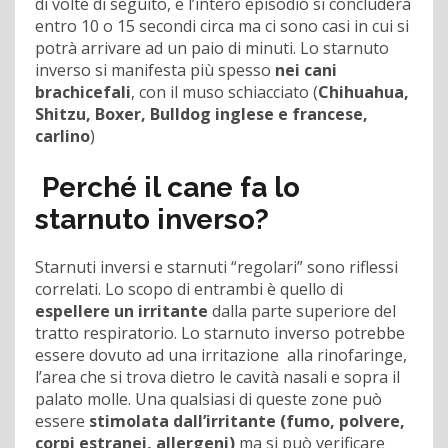
di volte di seguito, e l’intero episodio si concluderà
entro 10 o 15 secondi circa ma ci sono casi in cui si
potrà arrivare ad un paio di minuti. Lo starnuto
inverso si manifesta più spesso
ne
i cani
brachicefali
, con il muso schiacciato (
Chihuahua,
Shitzu, Boxer, Bulldog inglese e francese,
carlino
)
Perché il cane fa lo
starnuto inverso?
Starnuti inversi e starnuti “regolari” sono riflessi
correlati. Lo scopo di entrambi è quello di
espellere un irritante
dalla parte superiore del
tratto respiratorio. Lo starnuto inverso potrebbe
essere dovuto ad una irritazione alla rinofaringe,
l’area che si trova dietro le cavità nasali e sopra il
palato molle. Una qualsiasi di queste zone può
essere
stimolata dall’irritante (fumo, polvere,
corpi estranei, allergeni)
ma si può verificare