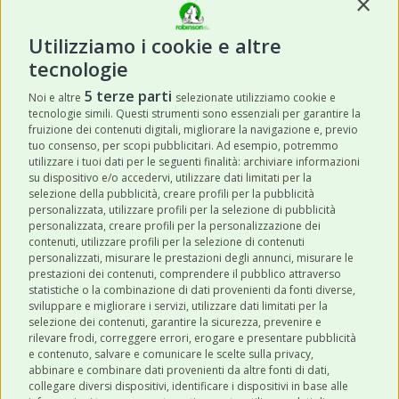
Contin
Utilizziamo i cookie e altre
tecnologie
ISCRIVITI
5 terze parti
Noi e altre
selezionate utilizziamo cookie e
tecnologie simili. Questi strumenti sono essenziali per garantire la
Acconsento a ricevere newsletter,
fruizione dei contenuti digitali, migliorare la navigazione e, previo
aggiornamenti e offerte promozionali da
tuo consenso, per scopi pubblicitari. Ad esempio, potremmo
utilizzare i tuoi dati per le seguenti finalità: archiviare informazioni
Robinson Pet Shop tramite email.
*
su dispositivo e/o accedervi, utilizzare dati limitati per la
selezione della pubblicità, creare profili per la pubblicità
personalizzata, utilizzare profili per la selezione di pubblicità
personalizzata, creare profili per la personalizzazione dei
contenuti, utilizzare profili per la selezione di contenuti
personalizzati, misurare le prestazioni degli annunci, misurare le
prestazioni dei contenuti, comprendere il pubblico attraverso
ULTIMI POST
statistiche o la combinazione di dati provenienti da fonti diverse,
sviluppare e migliorare i servizi, utilizzare dati limitati per la
selezione dei contenuti, garantire la sicurezza, prevenire e
CATEGORIE
rilevare frodi, correggere errori, erogare e presentare pubblicità
e contenuto, salvare e comunicare le scelte sulla privacy,
abbinare e combinare dati provenienti da altre fonti di dati,
collegare diversi dispositivi, identificare i dispositivi in base alle
SHOP ONLINE