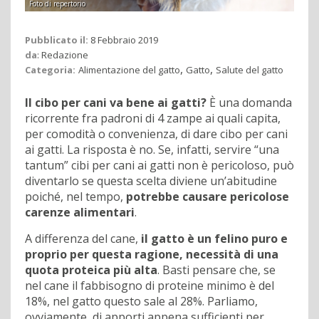
Foto di repertorio
Pubblicato il:
8 Febbraio 2019
da
:
Redazione
,
,
Categoria:
Alimentazione del gatto
Gatto
Salute del gatto
Il cibo per cani va bene ai gatti?
È una domanda
ricorrente fra padroni di 4 zampe ai quali capita,
per comodità o convenienza, di dare cibo per cani
ai gatti. La risposta è no. Se, infatti, servire “una
tantum” cibi per cani ai gatti non è pericoloso, può
diventarlo se questa scelta diviene un’abitudine
poiché, nel tempo,
potrebbe causare pericolose
carenze alimentari
.
A differenza del cane,
il gatto è un felino puro e
proprio per questa ragione, necessità di una
quota proteica più alta
. Basti pensare che, se
nel cane il fabbisogno di proteine minimo è del
18%, nel gatto questo sale al 28%. Parliamo,
ovviamente, di apporti appena sufficienti per